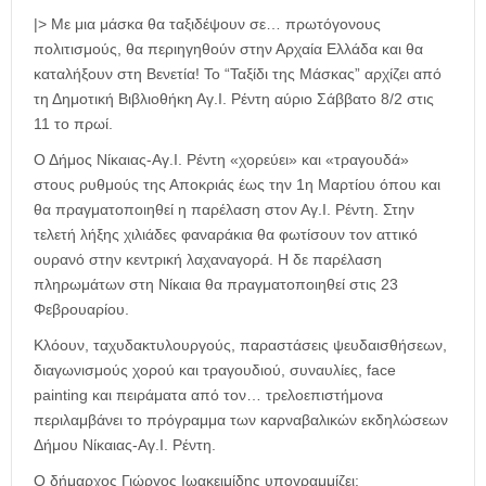
|> Με μια μάσκα θα ταξιδέψουν σε… πρωτόγονους
πολιτισμούς, θα περιηγηθούν στην Αρχαία Ελλάδα και θα
καταλήξουν στη Βενετία! Το “Ταξίδι της Μάσκας” αρχίζει από
τη Δημοτική Βιβλιοθήκη Αγ.Ι. Ρέντη αύριο Σάββατο 8/2 στις
11 το πρωί.
Ο Δήμος Νίκαιας-Αγ.Ι. Ρέντη «χορεύει» και «τραγουδά»
στους ρυθμούς της Αποκριάς έως την 1
η
Μαρτίου όπου και
θα πραγματοποιηθεί η παρέλαση στον Αγ.Ι. Ρέντη. Στην
τελετή λήξης χιλιάδες φαναράκια θα φωτίσουν τον αττικό
ουρανό στην κεντρική λαχαναγορά. Η δε παρέλαση
πληρωμάτων στη Νίκαια θα πραγματοποιηθεί στις 23
Φεβρουαρίου.
Κλόουν, ταχυδακτυλουργούς, παραστάσεις ψευδαισθήσεων,
διαγωνισμούς χορού και τραγουδιού, συναυλίες, face
painting και πειράματα από τον… τρελοεπιστήμονα
περιλαμβάνει το πρόγραμμα των καρναβαλικών εκδηλώσεων
Δήμου Νίκαιας-Αγ.Ι. Ρέντη.
Ο δήμαρχος Γιώργος Ιωακειμίδης υπογραμμίζει: