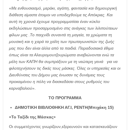
«
Με ενθουσιασμό, μεράκι, αγάπη, φαντασία και δημιουργική
διάθεση είμαστε έτοιμοι να υποδεχθούμε τις Απόκριες. Και
αυτή τη χρονιά έχουμε προγραμματίσει έναν κύκλο
εκδηλώσεων προσαρμοσμένο στις ανάγκες των λιλιπούτειων
φίλων μας .Το παιχνίδι συναντά τη μαγεία, τα χρώματα τη
μουσική και η χαρά τα χείλη των πρωταγωνιστών της ζωής
μας που δεν είναι άλλα από τα παιδιά. Παραδοσιακά έθιμα
όπως είναι τα Αλευρομουτζουρώματα αναβιώνονται ενώ τα
μέλη των ΚΑΠΗ θα συμπράξουν με τη νεώτερη γενιά για να
φιλοτεχνήσουν τις δικές τους μάσκες. Όλες οι υπηρεσίες και οι
Διευθύνσεις του Δήμου μας ένωσαν τις δυνάμεις τους
προκειμένου η πόλη να διασκεδάσει στους ρυθμούς του
καρναβαλιού
».
ΤΟ ΠΡΟΓΡΑΜΜΑ
ΔΗΜΟΤΙΚΗ ΒΙΒΛΙΟΘΗΚΗ ΑΓ.Ι, ΡΕΝΤΗ(Μπιχάκη 15)
«Το Ταξίδι της Μάσκας»
Οι συμμετέχοντες γνωρίζουν,εξερευνούν και κατασκευάζουν