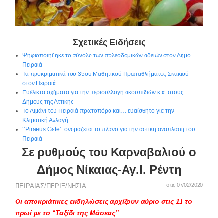
η
μ
ε
ρ
ί
Σχετικές Ειδήσεις
δ
Ψηφιοποιήθηκε το σύνολο των πολεοδομικών αδειών στον Δήμο
α
Πειραιά
Τα προκριματικά του 35ου Μαθητικού Πρωταθλήματος Σκακιού
στον Πειραιά
Ευέλικτα οχήματα για την περισυλλογή σκουπιδιών κ.ά. στους
Δήμους της Αττικής
Το Λιμάνι του Πειραιά πρωτοπόρο και… ευαίσθητο για την
Κλιματική Αλλαγή
‘’Piraeus Gate’’ ονομάζεται το πλάνο για την αστική ανάπλαση του
Πειραιά
Σε ρυθμούς του Καρναβαλιού ο
Δήμος Νίκαιας-Αγ.Ι. Ρέντη
στις 07/02/2020
ΠΕΙΡΑΙΑΣ/ΠΕΡΙΞ/ΝΗΣΙΑ
Οι αποκριάτικες εκδηλώσεις αρχίζουν αύριο στις 11 το
πρωί με το “Ταξίδι της Μάσκας”