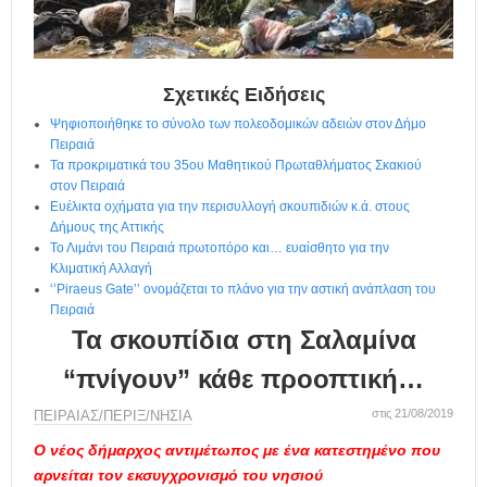
η
μ
ε
ρ
ί
Σχετικές Ειδήσεις
δ
Ψηφιοποιήθηκε το σύνολο των πολεοδομικών αδειών στον Δήμο
α
Πειραιά
Τα προκριματικά του 35ου Μαθητικού Πρωταθλήματος Σκακιού
στον Πειραιά
Ευέλικτα οχήματα για την περισυλλογή σκουπιδιών κ.ά. στους
Δήμους της Αττικής
Το Λιμάνι του Πειραιά πρωτοπόρο και… ευαίσθητο για την
Κλιματική Αλλαγή
‘’Piraeus Gate’’ ονομάζεται το πλάνο για την αστική ανάπλαση του
Πειραιά
Τα σκουπίδια στη Σαλαμίνα
“πνίγουν” κάθε προοπτική…
στις 21/08/2019
ΠΕΙΡΑΙΑΣ/ΠΕΡΙΞ/ΝΗΣΙΑ
Ο νέος δήμαρχος αντιμέτωπος με ένα κατεστημένο που
αρνείται τον εκσυγχρονισμό του νησιού