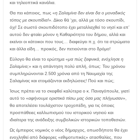
και τηλεοπτικά κανάλια.
Θα πει κάποιος, πως «
η Σαλαμίνα δεν είναι δα ο μοναδικός
τόπος με σκουπίδια!
». Δίκιο θά ‘χει, αλλά με τόσο σκουπίδι,
όχι! Σε σωστό σκουπιδότοπο έχει μεταλλαχθεί το νησί και επ’
αυτού δεν φταίει μόνον η Καθαριότητα του δήμου, αλλά και
εκείνοι οι κάτοικοι που τους… διαφεύγει π.χ. ότι τα στρώματα
και άλλα είδη… προικός, δεν πετιούνται στο δρόμο!
Εύλογο θα είναι το ερώτημα «
μα πώς ξαφνικά, ενόχλησε η
Σαλαμίνα;
» και η απάντηση πολύ απλή, όπως: Του χρόνου
συμπληρώνονται 2.500 χρόνια από τη Ναυμαχία της
Σαλαμίνας και ετοιμάζονται εκδηλώσεις! Πού και πώς;
Ίσως πρέπει να το σκεφθεί καλύτερα ο κ. Παναγόπουλε, γιατί
αυτό το «
αφήνουμε οριστικά πίσω μας όσα μας πλήγωσαν
»,
θα αποτελέσει τουλάχιστον τροχοπέδη, για τις όποιες
προσπάθειες καλλωπισμού του ιστορικού νησιού και
ιδιαίτερα της ανάδειξης συμβολικών ιστορικών τοποθεσιών.
Ως έμπειρος νομικός ο νέος δήμαρχος, οπωσδήποτε θα έχει
ενοχληθεί από διάφορες «εθιμοτυπικές» ατασθαλίες, που