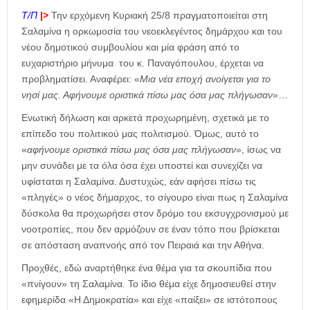
Τ/Π
|>
Την ερχόμενη Κυριακή 25/8 πραγματοποιείται στη
Σαλαμίνα η ορκωμοσία του νεοεκλεγέντος δημάρχου και του
νέου δημοτικού συμβουλίου και μία φράση από το
ευχαριστήριο μήνυμα του κ. Παναγόπουλου, έρχεται να
προβληματίσει. Αναφέρει: «
Μια νέα εποχή ανοίγεται για το
νησί μας. Αφήνουμε οριστικά πίσω μας όσα μας πλήγωσαν
»…
Ενωτική δήλωση και αρκετά προχωρημένη, σχετικά με το
επίπεδο του πολιτικού μας πολιτισμού. Όμως, αυτό το
«
αφήνουμε οριστικά πίσω μας όσα μας πλήγωσαν
», ίσως να
μην συνάδει με τα όλα όσα έχει υποστεί και συνεχίζει να
υφίσταται η Σαλαμίνα. Δυστυχώς, εάν αφήσει πίσω τις
«πληγές» ο νέος δήμαρχος, το σίγουρο είναι πως η Σαλαμίνα
δύσκολα θα προχωρήσει στον δρόμο του εκσυγχρονισμού με
νοοτροπίες, που δεν αρμόζουν σε έναν τόπο που βρίσκεται
σε απόσταση αναπνοής από τον Πειραιά και την Αθήνα.
Προχθές, εδώ αναρτήθηκε ένα θέμα για τα σκουπίδια που
«πνίγουν» τη Σαλαμίνα. Το ίδιο θέμα είχε δημοσιευθεί στην
εφημερίδα «Η Δημοκρατία» και είχε «παίξει» σε ιστότοπους