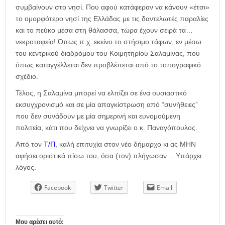
συμβαίνουν στο νησί. Που αφού κατάφεραν να κάνουν «έτσι»
το ομορφότερο νησί της Ελλάδας με τις δαντελωτές παραλίες
και το πεύκο μέσα στη θάλασσα, τώρα έχουν σειρά τα…
νεκροταφεία! Όπως π.χ. εκείνο το στήσιμο τάφων, εν μέσω
του κεντρικού διαδρόμου του Κοιμητηρίου Σαλαμίνας, που
όπως καταγγέλλεται δεν προβλέπεται από το τοπογραφικό
σχέδιο.
Τέλος, η Σαλαμίνα μπορεί να ελπίζει σε ένα ουσιαστικό
εκσυγχρονισμό και σε μία απαγκίστρωση από “συνήθειες”
που δεν συνάδουν με μία σημερινή και ευνομούμενη
πολιτεία, κάτι που δείχνει να γνωρίζει ο κ. Παναγόπουλος.
Από τον
Τ/Π
, καλή επιτυχία στον νέο δήμαρχο κι ας ΜΗΝ
αφήσει οριστικά πίσω του, όσα (τον) πλήγωσαν… Υπάρχει
λόγος.
Facebook
Twitter
Email
Μου αρέσει αυτό: