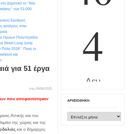
στο Δημοτικό το ‘’Νέο
σκάκης’’ των 53.000
ηνικού Ερυθρού
υς αστέγους στην
ιραιά
της Ηρώων Πολυτεχνείου
us Street Long Jump
ν Πόλη 2026’’: Ποιες οι
ρασκευή και
ο
ιά για 51 έργα
στις 09/06/2025
λων που αποφασίστηκαν
ΑΡΧΕΙΟΘΉΚΗ
Αρχειοθήκη
ειας Αττικής και του
λιμάνι της χώρας και της
ρδαλιάς
και ο δήμαρχος