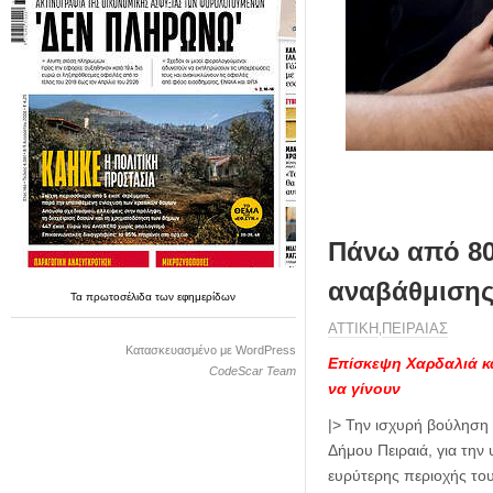
η
μ
ε
ρ
ί
δ
α
Πάνω από 80 
αναβάθμιση
Τα
πρωτοσέλιδα
των
εφημερίδων
ΑΤΤΙΚΗ
ΠΕΙΡΑΙΑΣ
,
Κατασκευασμένο με WordPress
Επίσκεψη Χαρδαλιά κ
CodeScar Team
να γίνουν
|> Την ισχυρή βούληση 
Δήμου Πειραιά, για την
ευρύτερης περιοχής του