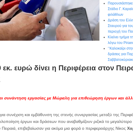
Παρουσιάστηκε 
Στάδιο Γ. Καραϊ
φιλάθλων
Δράση του Ελλ
Σταυρού για το
περιοχή του Πε
Κλείνει τμήμα 
λόγω του Pirae
‘’Καλοκαίρι στη
δράσεις για Πα
Σαββατοκύριακ
εκ. ευρώ δίνει η Περιφέρεια στον Πειρα
ς
αι συνάντηση εργασίας με Μώραλη
για επιθεώρηση έργων και άλ
για συνέχιση και εμβάθυνση της στενής συνεργασίας μεταξύ της Περιφέρ
 υλοποίηση έργων και δράσεων που αναβαθμίζουν ριζικά το μεγαλύτερο 
 Πειραιά, επιβεβαίωσαν για ακόμα μια φορά ο περιφερειάρχης Νίκος
Χα