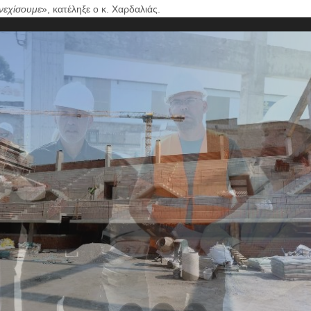
υνεχίσουμε
», κατέληξε ο κ. Χαρδαλιάς.