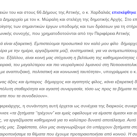
ειών του και στους 66 Δήμους της Αττικής, ο κ. Χαρδαλιάς
επισκέφθηκε 
 Δημαρχείο με τον κ. Μώραλη και στελέχη της δημοτικής Αρχής. Στο ε
οίησης των σημαντικών έργων υποδομής και των δράσεων για τη στήρι
νωνικής συνοχής, που χρηματοδοτούνται από την Περιφέρεια Αττικής
ά είναι εξαιρετική. Εμπιστεύομαι προσωπικά τον καλό μου φίλο δήμαρχο
έρα με την ημέρα, εργαζόμαστε μαζί, συστηματικά, για να αντιμετωπίσου
υ. Εξάλλου, είναι κοινή μας στόχευση η βελτίωση της καθημερινότητας 
ειραιά, του μεγαλύτερου και πιο νευραλγικού λιμανιού στη Νοτιοανατολ
με αναπτυξιακή, πολιτιστική και κοινωνική ταυτότητα
», υπογράμμισε ο κ
ας άξιος και έμπειρος δήμαρχος και αγαπητός φίλος, κάνει εξαιρετική δο
απόλυτη σταθερότητα και αγαστή συνεργασία, τόσο ως προς τα βήματα πο
ατα που τα συνοδεύουν
».
ερειάρχης, η συνάντηση αυτή έρχεται ως συνέχεια της διαρκούς συνερ
νισε «
τα ζητήματα ‘’τρέχουν’’ και εμείς οφείλουμε να είμαστε άμεσοι και
ς, να εργαζόμαστε καθημερινά για το καλύτερο δυνατό αποτέλεσμα. Αυτό
τικής μας. Σαφέστατα, όλοι μας αναγνωρίζουμε ότι υπάρχουν ζητήματα στα
καιροποιήσαμε τα θέματα που έχουμε προτεραιοποιήσει από κοινού. Η συ