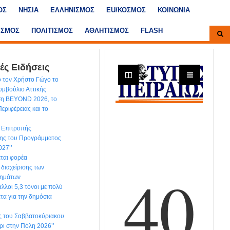
ΟΣ
ΝΗΣΙΑ
ΕΛΛΗΝΙΣΜΟΣ
ΕU/ΚΟΣΜΟΣ
ΚΟΙΝΩΝΙΑ
ΙΣΜΟΣ
ΠΟΛΙΤΙΣΜΟΣ
ΑΘΛΗΤΙΣΜΟΣ
FLASH
ές Ειδήσεις
 τον Χρήστο Γώγο το
υμβούλιο Αττικής
εση BEYOND 2026, το
εριφέρειας και το
ς Επιτροπής
ης του Προγράμματος
027’’
εται φορέα
 διαχείρισης των
λημάτων
λλοι 5,3 τόνοι με πολύ
τα για την δημόσια
ις του Σαββατοκύριακου
ίρι στην Πόλη 2026’’