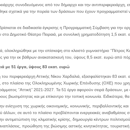
ειάρχης συνοδευόμενος από τον δήμαρχο και την αντιπεριφερειάρχη, ε
ηκε σχετικά για την πορεία των δράσεων που έχουν προγραμματιστεί
ι βρίσκεται σε διαδικασία έγκρισης η Προγραμματική Σύμβαση για την ο
 στο Δημοτικό Θέατρο Πειραιά, με συνολική χρηματοδότηση 1,5 εκατ. 
ιά, ολοκληρώθηκε με την επίσκεψη στο κλειστό γυμναστήριο ‘’Πέτρος Κ
ες για την εκ βάθρων ανακατασκευή του, ύψους 8,5 εκατ. ευρώ από πόρ
ιά με 51 έργα, ύψους 83 εκατ. ευρώ
ου περιφερειάρχη Αττικής Νίκου Χαρδαλιά, εξασφαλίστηκαν 83 εκατ. ε
ά, στο πλαίσιο της Ολοκληρωμένης Χωρικής Επένδυσης (ΟΧΕ) που χρημ
άμματος ‘’Αττική’’ 2021-2027. Τα 51 έργα αφορούν σειρά δράσεων, με
ους βιωσιμότητας και με επίκεντρο την τοπική κοινωνία. Ειδικότερα, θα
ην ενίσχυση της χωρικής οικονομικής, κοινωνικής, περιβαλλοντικής και
ύ άλλων, σε αυτό το πλαίσιο προβλέπονται ενεργειακές αναβαθμίσεις σ
την αντιμετώπιση της κλιματικής κρίσης, δημιουργία κέντρων πολιτισμού
 αναπλάσεις, προώθηση της βιώσιμης αστικής κινητικότητας, τουριστική