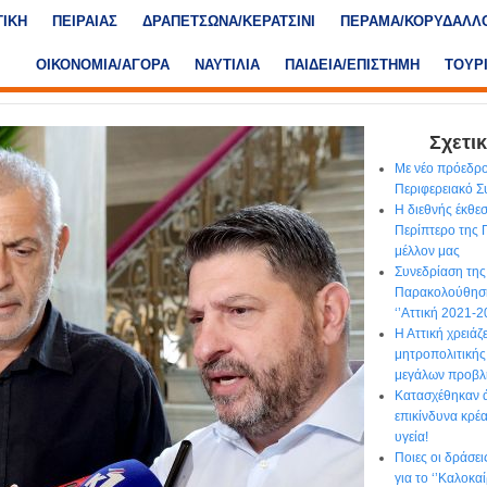
ΤΙΚΗ
ΠΕΙΡΑΙΑΣ
ΔΡΑΠΕΤΣΩΝΑ/ΚΕΡΑΤΣΙΝΙ
ΠΕΡΑΜΑ/ΚΟΡΥΔΑΛΛ
ΟΙΚΟΝΟΜΙΑ/ΑΓΟΡΑ
ΝΑΥΤΙΛΙΑ
ΠΑΙΔΕΙΑ/ΕΠΙΣΤΗΜΗ
ΤΟΥΡ
Σχετικ
Με νέο πρόεδρο
Περιφερειακό Σ
Η διεθνής έκθ
Περίπτερο της Π
μέλλον μας
Συνεδρίαση τη
Παρακολούθησ
‘’Αττική 2021-2
Η Αττική χρειάζ
μητροπολιτικής
μεγάλων προβ
Κατασχέθηκαν ά
επικίνδυνα κρέα
υγεία!
Ποιες οι δράσε
για το ‘’Καλοκα