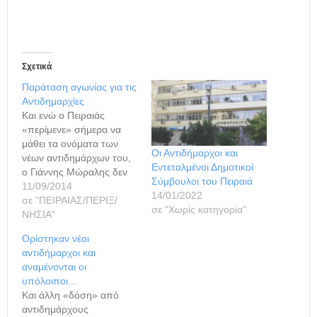
Σχετικά
Παράταση αγωνίας για τις
Αντιδημαρχίες
Και ενώ ο Πειραιάς
«περίμενε» σήμερα να
μάθει τα ονόματα των
Οι Αντιδήμαρχοι και
νέων αντιδημάρχων του,
Εντεταλμένοι Δημοτικοί
ο Γιάννης Μώραλης δεν
Σύμβουλοι του Πειραιά
έδειξε τη… δέουσα
11/09/2014
14/01/2022
προθυμία! Έτσι, ο
σε "ΠΕΙΡΑΙΑΣ/ΠΕΡΙΞ/
σε "Χωρίς κατηγορία"
δήμαρχος αρκέστηκε να
ΝΗΣΙΑ"
δημοσιοποιήσει μερικά
Ορίστηκαν νέοι
ονόματα και να αφήσει
αντιδήμαρχοι και
τους υπόλοιπους με την
αναμένονται οι
αγωνία… Κατ’ αρχάς,
υπόλοιποι…
έγινε γνωστό, ότι ο Τάκης
Και άλλη «δόση» από
Αβραμίδης αναλαμβάνει
αντιδημάρχους
πρόεδρος του