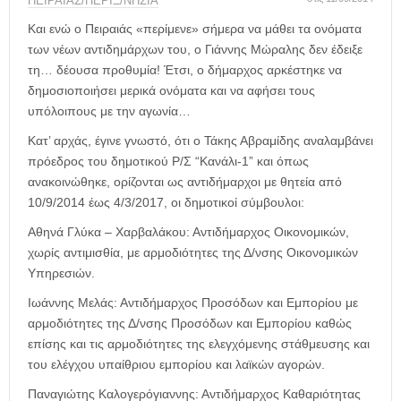
η
ΠΕΙΡΑΙΑΣ/ΠΕΡΙΞ/ΝΗΣΙΑ
μ
Και ενώ ο Πειραιάς «περίμενε» σήμερα να μάθει τα ονόματα
ε
των νέων αντιδημάρχων του, ο Γιάννης Μώραλης δεν έδειξε
ρ
τη… δέουσα προθυμία! Έτσι, ο δήμαρχος αρκέστηκε να
ί
δημοσιοποιήσει μερικά ονόματα και να αφήσει τους
δ
υπόλοιπους με την αγωνία…
α
Κατ’ αρχάς, έγινε γνωστό, ότι ο Τάκης Αβραμίδης αναλαμβάνει
πρόεδρος του δημοτικού Ρ/Σ “Κανάλι-1” και όπως
ανακοινώθηκε, ορίζονται ως αντιδήμαρχοι με θητεία από
10/9/2014 έως 4/3/2017, οι δημοτικοί σύμβουλοι:
Αθηνά Γλύκα – Χαρβαλάκου: Αντιδήμαρχος Οικονομικών,
χωρίς αντιμισθία, με αρμοδιότητες της Δ/νσης Οικονομικών
Υπηρεσιών.
Ιωάννης Μελάς: Αντιδήμαρχος Προσόδων και Εμπορίου με
αρμοδιότητες της Δ/νσης Προσόδων και Εμπορίου καθώς
επίσης και τις αρμοδιότητες της ελεγχόμενης στάθμευσης και
του ελέγχου υπαίθριου εμπορίου και λαϊκών αγορών.
Παναγιώτης Καλογερόγιαννης: Αντιδήμαρχος Καθαριότητας