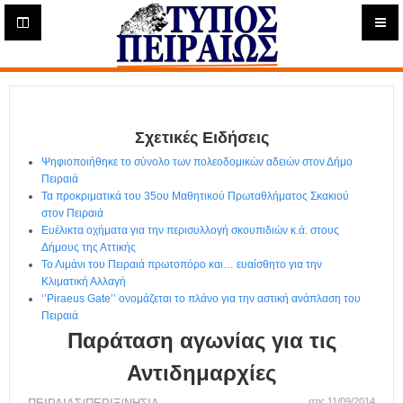
Η
μ
ε
Τύπος
ρ
ή
Πειραιώς - Ενημέρωση
σ
ι
Σχετικές Ειδήσεις
α
Δ
Ψηφιοποιήθηκε το σύνολο των πολεοδομικών αδειών στον Δήμο
ι
Πειραιά
α
Τα προκριματικά του 35ου Μαθητικού Πρωταθλήματος Σκακιού
δ
στον Πειραιά
Ευέλικτα οχήματα για την περισυλλογή σκουπιδιών κ.ά. στους
ι
Δήμους της Αττικής
κ
Το Λιμάνι του Πειραιά πρωτοπόρο και… ευαίσθητο για την
τ
Κλιματική Αλλαγή
υ
‘’Piraeus Gate’’ ονομάζεται το πλάνο για την αστική ανάπλαση του
α
Πειραιά
κ
Παράταση αγωνίας για τις
ή
Ε
Αντιδημαρχίες
φ
στις 11/09/2014