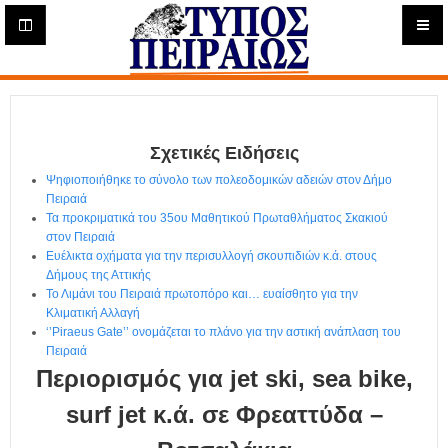
Η
μ
ε
Τύπος
ρ
ή
Πειραιώς - Ενημέρωση
σ
ι
Σχετικές Ειδήσεις
α
Δ
Ψηφιοποιήθηκε το σύνολο των πολεοδομικών αδειών στον Δήμο
ι
Πειραιά
α
Τα προκριματικά του 35ου Μαθητικού Πρωταθλήματος Σκακιού
δ
στον Πειραιά
Ευέλικτα οχήματα για την περισυλλογή σκουπιδιών κ.ά. στους
ι
Δήμους της Αττικής
κ
Το Λιμάνι του Πειραιά πρωτοπόρο και… ευαίσθητο για την
τ
Κλιματική Αλλαγή
υ
‘’Piraeus Gate’’ ονομάζεται το πλάνο για την αστική ανάπλαση του
α
Πειραιά
κ
Περιορισμός για jet ski, sea bike,
ή
Ε
surf jet κ.ά. σε Φρεαττύδα –
φ