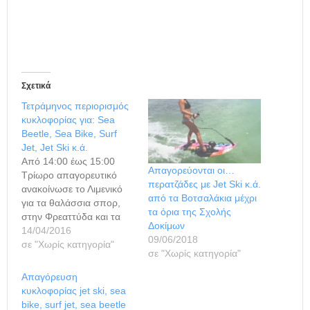
Σχετικά
Τετράμηνος περιορισμός
κυκλοφορίας για: Sea
Beetle, Sea Bike, Surf
Jet, Jet Ski κ.ά.
Από 14:00 έως 15:00
Απαγορεύονται οι…
Τρίωρο απαγορευτικό
περατζάδες με Jet Ski κ.ά.
ανακοίνωσε το Λιμενικό
από τα Βοτσαλάκια μέχρι
για τα θαλάσσια σπορ,
τα όρια της Σχολής
στην Φρεαττύδα και τα
Δοκίμων
Βοτσαλάκια, κατά το
14/04/2016
09/06/2018
διάστημα από τον Ιούνιο
σε "Χωρίς κατηγορία"
σε "Χωρίς κατηγορία"
έως και τον Σεπτέμβριο.
Συγκεκριμένα, από το
Απαγόρευση
Γραφείο Γενικής
κυκλοφορίας jet ski, sea
Αστυνομίας του
bike, surf jet, sea beetle