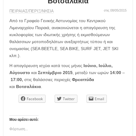
Βοτσαλάκια
η
μ
στις 08/05/2015
ΠΕΙΡΑΙΑΣ/ΠΕΡΙΞ/ΝΗΣΙΑ
ε
ρ
Από το Γραφείο Γενικής Αστυνομίας του Κεντρικού
ί
Λιμεναρχείου Πειραιά, ανακοινώνεται η απαγόρευση της
δ
κυκλοφορίας των ιδιωτικής χρήσης ή εκμισθούμενων
α
θαλάσσιων μοτοποδηλάτων ανεξαρτήτως τύπου ή και
ονομασίας (SEA BEETLE, SEA BIKE, SURF JET, JET SKI
κλπ.).
Η απαγόρευση ισχύει κατά τους μήνες
Ιούνιο, Ιούλιο,
Αύγουστο
και
Σεπτέμβριο 2015
, μεταξύ των ωρών
14:00
–
17:00,
στις θαλάσσιες περιοχές
Φρεαττύδα
και
Βοτσαλάκια
.
Facebook
Twitter
Email
Μου αρέσει αυτό:
Φόρτωση...