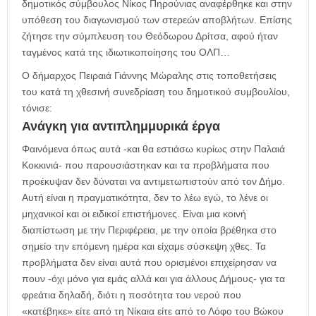
δημοτικός σύμβουλος Νίκος Πηρούνιας αναφέρθηκε και στην
υπόθεση του διαγωνισμού των στερεών αποβλήτων. Επίσης
ζήτησε την σύμπλευση του Θεόδωρου Δρίτσα, αφού ήταν
ταγμένος κατά της ιδιωτικοποίησης του ΟΛΠ…
Ο δήμαρχος Πειραιά Γιάννης Μώραλης στις τοποθετήσεις
του κατά τη χθεσινή συνεδρίαση του δημοτικού συμβουλίου,
τόνισε:
Ανάγκη για αντιπλημμυρικά έργα
Φαινόμενα όπως αυτά -και θα εστιάσω κυρίως στην Παλαιά
Κοκκινιά- που παρουσιάστηκαν και τα προβλήματα που
προέκυψαν δεν δύναται να αντιμετωπιστούν από τον Δήμο.
Αυτή είναι η πραγματικότητα, δεν το λέω εγώ, το λένε οι
μηχανικοί και οι ειδικοί επιστήμονες. Είναι μια κοινή
διαπίστωση με την Περιφέρεια, με την οποία βρέθηκα στο
σημείο την επόμενη ημέρα και είχαμε σύσκεψη χθες. Τα
προβλήματα δεν είναι αυτά που ορισμένοι επιχείρησαν να
πουν -όχι μόνο για εμάς αλλά και για άλλους Δήμους- για τα
φρεάτια δηλαδή, διότι η ποσότητα του νερού που
«κατέβηκε» είτε από τη Νίκαια είτε από το Λόφο του Βώκου