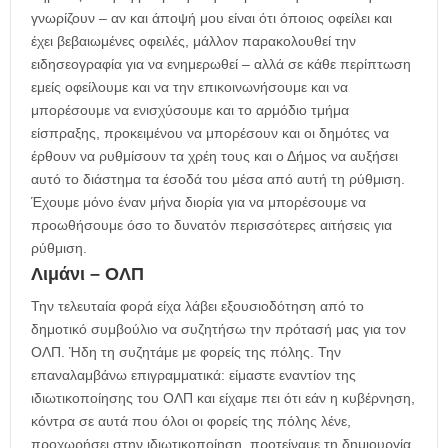
γνωρίζουν – αν και άποψή μου είναι ότι όποιος οφείλει και
έχει βεβαιωμένες οφειλές, μάλλον παρακολουθεί την
ειδησεογραφία για να ενημερωθεί – αλλά σε κάθε περίπτωση
εμείς οφείλουμε και να την επικοινωνήσουμε και να
μπορέσουμε να ενισχύσουμε και το αρμόδιο τμήμα
είσπραξης, προκειμένου να μπορέσουν και οι δημότες να
έρθουν να ρυθμίσουν τα χρέη τους και ο Δήμος να αυξήσει
αυτό το διάστημα τα έσοδά του μέσα από αυτή τη ρύθμιση.
Έχουμε μόνο έναν μήνα διορία για να μπορέσουμε να
προωθήσουμε όσο το δυνατόν περισσότερες αιτήσεις για
ρύθμιση.
Λιμάνι – ΟΛΠ
Την τελευταία φορά είχα λάβει εξουσιοδότηση από το
δημοτικό συμβούλιο να συζητήσω την πρότασή μας για τον
ΟΛΠ. Ήδη τη συζητάμε με φορείς της πόλης. Την
επαναλαμβάνω επιγραμματικά: είμαστε εναντίον της
ιδιωτικοποίησης του ΟΛΠ και είχαμε πει ότι εάν η κυβέρνηση,
κόντρα σε αυτά που όλοι οι φορείς της πόλης λένε,
προχωρήσει στην ιδιωτικοποίηση, προτείναμε τη δημιουργία