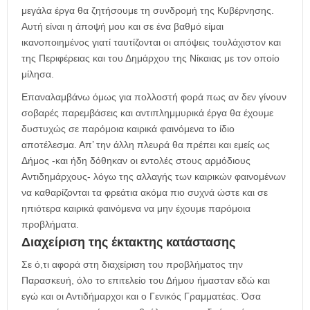
μεγάλα έργα θα ζητήσουμε τη συνδρομή της Κυβέρνησης.
Αυτή είναι η άποψή μου και σε ένα βαθμό είμαι
ικανοποιημένος γιατί ταυτίζονται οι απόψεις τουλάχιστον και
της Περιφέρειας και του Δημάρχου της Νίκαιας με τον οποίο
μίλησα.
Επαναλαμβάνω όμως για πολλοστή φορά πως αν δεν γίνουν
σοβαρές παρεμβάσεις και αντιπλημμυρικά έργα θα έχουμε
δυστυχώς σε παρόμοια καιρικά φαινόμενα το ίδιο
αποτέλεσμα. Απ’ την άλλη πλευρά θα πρέπει και εμείς ως
Δήμος -και ήδη δόθηκαν οι εντολές στους αρμόδιους
Αντιδημάρχους- λόγω της αλλαγής των καιρικών φαινομένων
να καθαρίζονται τα φρεάτια ακόμα πιο συχνά ώστε και σε
ηπιότερα καιρικά φαινόμενα να μην έχουμε παρόμοια
προβλήματα.
Διαχείριση της έκτακτης κατάστασης
Σε ό,τι αφορά στη διαχείριση του προβλήματος την
Παρασκευή, όλο το επιτελείο του Δήμου ήμασταν εδώ και
εγώ και οι Αντιδήμαρχοι και ο Γενικός Γραμματέας. Όσα