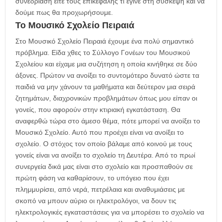
συνεδρίαση είτε τους επικεφαλής τι έγινε στη σύσκεψη και να
δούμε πως θα προχωρήσουμε.
Το Μουσικό Σχολείο Πειραιά
Στο Μουσικό Σχολείο Πειραιά έχουμε ένα πολύ σημαντικό
πρόβλημα. Είδα χθες το Σύλλογο Γονέων του Μουσικού
Σχολείου και είχαμε μια συζήτηση η οποία κινήθηκε σε δύο
άξονες. Πρώτον να ανοίξει το συντομότερο δυνατό ώστε τα
παιδιά να μην χάνουν τα μαθήματα και δεύτερον μια σειρά
ζητημάτων, διαχρονικών προβλημάτων όπως μου είπαν οι
γονείς, που αφορούν στην κτιριακή εγκατάσταση. Θα
αναφερθώ τώρα στο άμεσο θέμα, πότε μπορεί να ανοίξει το
Μουσικό Σχολείο. Αυτό που προέχει είναι να ανοίξει το
σχολείο. Ο στόχος τον οποίο βάλαμε από κοινού με τους
γονείς είναι να ανοίξει το σχολείο τη Δευτέρα. Από το πρωί
συνεργεία δικά μας είναι στο σχολείο και προσπαθούν σε
πρώτη φάση να καθαρίσουν, το υπόγειο που έχει
πλημμυρίσει, από νερά, πετρέλαια και αναθυμιάσεις με
σκοπό να μπουν αύριο οι ηλεκτρολόγοι, να δουν τις
ηλεκτρολογικές εγκαταστάσεις για να μπορέσει το σχολείο να