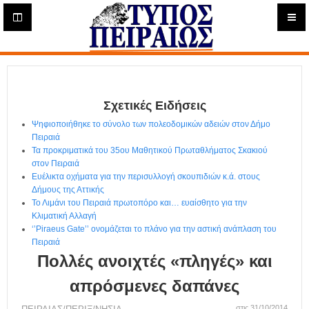
Η
μ
ε
Τύπος
ρ
ή
Πειραιώς - Ενημέρωση
σ
ι
Σχετικές Ειδήσεις
α
Δ
Ψηφιοποιήθηκε το σύνολο των πολεοδομικών αδειών στον Δήμο
ι
Πειραιά
α
Τα προκριματικά του 35ου Μαθητικού Πρωταθλήματος Σκακιού
δ
στον Πειραιά
Ευέλικτα οχήματα για την περισυλλογή σκουπιδιών κ.ά. στους
ι
Δήμους της Αττικής
κ
Το Λιμάνι του Πειραιά πρωτοπόρο και… ευαίσθητο για την
τ
Κλιματική Αλλαγή
υ
‘’Piraeus Gate’’ ονομάζεται το πλάνο για την αστική ανάπλαση του
α
Πειραιά
κ
Πολλές ανοιχτές «πληγές» και
ή
Ε
απρόσμενες δαπάνες
φ
στις 31/10/2014