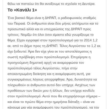
θέλω να πιστεύω ότι θα ανοίξουμε το σχολείο τη Δευτέρα.
Το «Κανάλι 1»
Ένα βασικό θέμα είναι η ΔΗΡΑΠ, ο ραδιοφωνικός σταθμός
του Πειραιά. Οι άνθρωποι είναι δύο μήνες απλήρωτοι και το
προσωπικό αλλά και οι υποχρεώσεις της ΔΗΡΑΠ προς
τρίτους. Νομίζω ότι όλοι όσοι είμαστε εδώ γνωρίζουμε το
θέμα. Είχαν εγγραφεί στον προϋπολογισμό για το 2014 1,2
εκ. από το Δήμο προς τη ΔΗΡΑΠ. Τέλος Αυγούστου το 1,2 εκ.
είχε ξοδευτεί. Άρα δεν είχε γίνει εκ του αποτελέσματος η
σωστή πρόβλεψη στον προϋπολογισμό. Επιχείρησε η
προηγούμενη δημοτική αρχή να αναμορφώσει τον
προϋπολογισμό τέλος Αυγούστου, πήγε στην
αποκεντρωμένη διοίκηση και η αναμόρφωση αυτή, για
συγκεκριμένους λόγους απορρίφθηκε. Άρα, δυνατότητα να
πληρωθούν οι άνθρωποι αυτοί δεν υπήρχε. Ασχέτως των
προθέσεων των δικών μου ή άλλων, δεν υπήρχε κονδύλι
στον προϋπολογισμό. Αυτό που θα επιχειρήσουμε σήμερα –
και είναι το πρώτο θέμα στην ημερήσια διάταξη – είναι να
κάνουμε μια νέα αναμόρφωση του προϋπολογισμού, να την