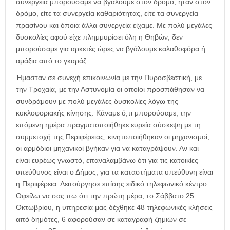
συνεργεία μπορούσαμε να βγάλουμε στον δρόμο, ήταν στον
δρόμο, είτε τα συνεργεία καθαριότητας, είτε τα συνεργεία
πρασίνου και όποια άλλα συνεργεία είχαμε. Με πολύ μεγάλες
δυσκολίες αφού είχε πλημμυρίσει όλη η Θηβών, δεν
μπορούσαμε για αρκετές ώρες να βγάλουμε καλαθοφόρα ή
αμάξια από το γκαράζ.
Ήμασταν σε συνεχή επικοινωνία με την Πυροσβεστική, με
την Τροχαία, με την Αστυνομία οι οποίοι προσπάθησαν να
συνδράμουν με πολύ μεγάλες δυσκολίες λόγω της
κυκλοφοριακής κίνησης. Κάναμε ό,τι μπορούσαμε, την
επόμενη ημέρα πραγματοποιήθηκε ευρεία σύσκεψη με τη
συμμετοχή της Περιφέρειας, κινητοποιήθηκαν οι μηχανισμοί,
οι αρμόδιοι μηχανικοί βγήκαν για να καταγράψουν. Αν και
είναι ευρέως γνωστό, επαναλαμβάνω ότι για τις κατοικίες
υπεύθυνος είναι ο Δήμος, για τα καταστήματα υπεύθυνη είναι
η Περιφέρεια. Λειτούργησε επίσης ειδικό τηλεφωνικό κέντρο.
Οφείλω να σας πω ότι την πρώτη μέρα, το Σάββατο 25
Οκτωβρίου, η υπηρεσία μας δέχθηκε 48 τηλεφωνικές κλήσεις
από δημότες, 6 αφορούσαν σε καταγραφή ζημιών σε