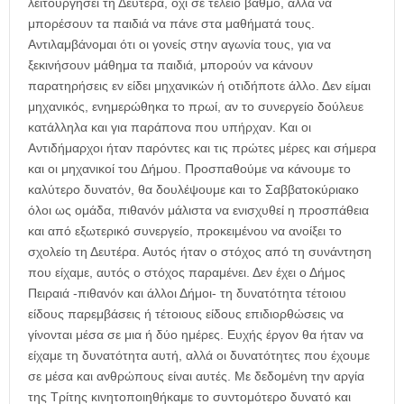
λειτουργήσει τη Δευτέρα, όχι σε τέλειο βαθμό, αλλά να
μπορέσουν τα παιδιά να πάνε στα μαθήματά τους.
Αντιλαμβάνομαι ότι οι γονείς στην αγωνία τους, για να
ξεκινήσουν μάθημα τα παιδιά, μπορούν να κάνουν
παρατηρήσεις εν είδει μηχανικών ή οτιδήποτε άλλο. Δεν είμαι
μηχανικός, ενημερώθηκα το πρωί, αν το συνεργείο δούλευε
κατάλληλα και για παράπονα που υπήρχαν. Και οι
Αντιδήμαρχοι ήταν παρόντες και τις πρώτες μέρες και σήμερα
και οι μηχανικοί του Δήμου. Προσπαθούμε να κάνουμε το
καλύτερο δυνατόν, θα δουλέψουμε και το Σαββατοκύριακο
όλοι ως ομάδα, πιθανόν μάλιστα να ενισχυθεί η προσπάθεια
και από εξωτερικό συνεργείο, προκειμένου να ανοίξει το
σχολείο τη Δευτέρα. Αυτός ήταν ο στόχος από τη συνάντηση
που είχαμε, αυτός ο στόχος παραμένει. Δεν έχει ο Δήμος
Πειραιά -πιθανόν και άλλοι Δήμοι- τη δυνατότητα τέτοιου
είδους παρεμβάσεις ή τέτοιους είδους επιδιορθώσεις να
γίνονται μέσα σε μια ή δύο ημέρες. Ευχής έργον θα ήταν να
είχαμε τη δυνατότητα αυτή, αλλά οι δυνατότητες που έχουμε
σε μέσα και ανθρώπους είναι αυτές. Με δεδομένη την αργία
της Τρίτης κινητοποιηθήκαμε το συντομότερο δυνατό και