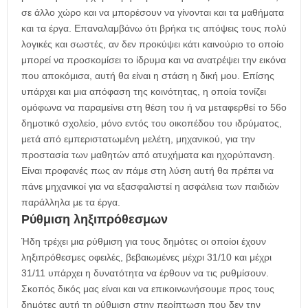
σε άλλο χώρο και να μπορέσουν να γίνονται και τα μαθήματα
και τα έργα. Επαναλαμβάνω ότι βρήκα τις απόψεις τους πολύ
λογικές και σωστές, αν δεν προκύψει κάτι καινούριο το οποίο
μπορεί να προσκομίσει το ίδρυμα και να ανατρέψει την εικόνα
που αποκόμισα, αυτή θα είναι η στάση η δική μου. Επίσης
υπάρχει και μια απόφαση της κοινότητας, η οποία τονίζει
ομόφωνα να παραμείνει στη θέση του ή να μεταφερθεί το 56ο
δημοτικό σχολείο, μόνο εντός του οικοπέδου του ιδρύματος,
μετά από εμπεριστατωμένη μελέτη, μηχανικού, για την
προστασία των μαθητών από ατυχήματα και ηχορύπανση.
Είναι προφανές πως αν πάμε στη λύση αυτή θα πρέπει να
πάνε μηχανικοί για να εξασφαλιστεί η ασφάλεια των παιδιών
παράλληλα με τα έργα.
Ρύθμιση ληξιπρόθεσμων
Ήδη τρέχει μια ρύθμιση για τους δημότες οι οποίοι έχουν
ληξιπρόθεσμες οφειλές, βεβαιωμένες μέχρι 31/10 και μέχρι
31/11 υπάρχει η δυνατότητα να έρθουν να τις ρυθμίσουν.
Σκοπός δικός μας είναι και να επικοινωνήσουμε προς τους
δημότες αυτή τη ρύθμιση στην περίπτωση που δεν την