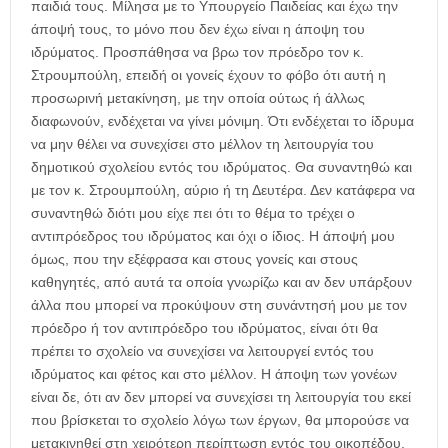
παιδιά τους. Μίλησα με το Υπουργείο Παιδείας και έχω την
άποψή τους, το μόνο που δεν έχω είναι η άποψη του
ιδρύματος. Προσπάθησα να βρω τον πρόεδρο τον κ.
Στρουμπούλη, επειδή οι γονείς έχουν το φόβο ότι αυτή η
προσωρινή μετακίνηση, με την οποία ούτως ή άλλως
διαφωνούν, ενδέχεται να γίνει μόνιμη. Ότι ενδέχεται το ίδρυμα
να μην θέλει να συνεχίσει στο μέλλον τη λειτουργία του
δημοτικού σχολείου εντός του ιδρύματος. Θα συναντηθώ και
με τον κ. Στρουμπούλη, αύριο ή τη Δευτέρα. Δεν κατάφερα να
συναντηθώ διότι μου είχε πει ότι το θέμα το τρέχει ο
αντιπρόεδρος του ιδρύματος και όχι ο ίδιος. Η άποψή μου
όμως, που την εξέφρασα και στους γονείς και στους
καθηγητές, από αυτά τα οποία γνωρίζω και αν δεν υπάρξουν
άλλα που μπορεί να προκύψουν στη συνάντησή μου με τον
πρόεδρο ή τον αντιπρόεδρο του ιδρύματος, είναι ότι θα
πρέπει το σχολείο να συνεχίσει να λειτουργεί εντός του
ιδρύματος και φέτος και στο μέλλον. Η άποψη των γονέων
είναι δε, ότι αν δεν μπορεί να συνεχίσει τη λειτουργία του εκεί
που βρίσκεται το σχολείο λόγω των έργων, θα μπορούσε να
μετακινηθεί στη χειρότερη περίπτωση εντός του οικοπέδου,