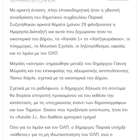
η
ΠΕΙΡΑΙΑΣ/ΠΕΡΙΞ/ΝΗΣΙΑ
μ
Με αρκετή ένταση, πλην εποικοδομητική ήταν η χθεσινή
ε
συνεδρίαση του δημοτικού συμβουλίου Πειραιά.
ρ
Συζητήθηκαν αρκετά θέματα (μόνον 29 φιλοξενούσε η
ί
Ημερησία Διάταξη!) και αυτά που ξεχώρισαν ήταν τα
δ
οικονομικά του Δήμου, το «Κανάλι 1» το «Χατζηκυριάκειο», οι
α
πλημμύρες, το Μουσικό Σχολείο, οι ληξιπρόθεσμες οφειλές
και το λιμάνι με τον ΟΛΠ.
Μεγάλη «κόντρα» σημειώθηκε μεταξύ του δημάρχου Γιάννη
Μώραλη και του επικεφαλής της αξιωματικής αντιπολίτευσης
Τάσου Κάρλε, σχετικά με τα οικονομικά του Δήμου.
Σχετικά με το ραδιόφωνο, ο δήμαρχος δήλωσε ότι σύντομα
θα διορίσει επιτροπή προκειμένου να του εκθέσει την
κατάσταση, με τις υποχρεώσεις έναντι των δημοσιογράφων
και των Ταμείων. Εκείνο που προξένησε εντύπωση, ήταν ότι
το «Κανάλι 1», δεν διαθέτει εμπορικό τμήμα!
Όσο για το λιμάνι και τον ΟΛΠ, ο δήμαρχος Πειραιά υπήρξε
«κάθετος» για τη μη ιδιωτικοποίηση του ΟΛΠ, ενώ ο