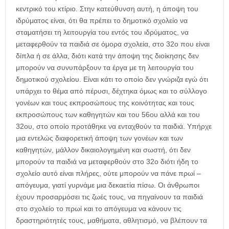
κεντρικό του κτίριο. Στην κατεύθυνση αυτή, η άποψη του
ιδρύματος είναι, ότι θα πρέπει το δημοτικό σχολείο να
σταματήσει τη λειτουργία του εντός του ιδρύματος, να
μεταφερθούν τα παιδιά σε όμορα σχολεία, στο 32ο που είναι
δίπλα ή σε άλλα, διότι κατά την άποψη της διοίκησης δεν
μπορούν να συνυπάρξουν τα έργα με τη λειτουργία του
δημοτικού σχολείου. Είναι κάτι το οποίο δεν γνώριζα εγώ ότι
υπάρχει το θέμα από πέρυσι, δέχτηκα όμως και το σύλλογο
γονέων και τους εκπροσώπους της κοινότητας και τους
εκπροσώπους των καθηγητών και του 56ου αλλά και του
32ου, στο οποίο προτάθηκε να ενταχθούν τα παιδιά. Υπήρχε
μια εντελώς διαφορετική άποψη των γονέων και των
καθηγητών, μάλλον δικαιολογημένη και σωστή, ότι δεν
μπορούν τα παιδιά να μεταφερθούν στο 32ο διότι ήδη το
σχολείο αυτό είναι πλήρες, ούτε μπορούν να πάνε πρωί –
απόγευμα, γιατί γυρνάμε μια δεκαετία πίσω. Οι άνθρωποι
έχουν προσαρμόσει τις ζωές τους, να πηγαίνουν τα παιδιά
στο σχολείο το πρωί και το απόγευμα να κάνουν τις
δραστηριότητές τους, μαθήματα, αθλητισμό, να βλέπουν τα