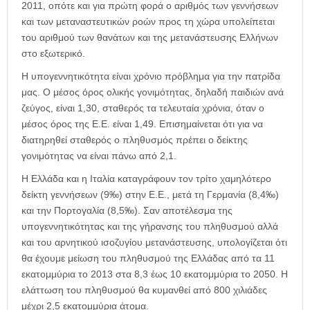
2011, οπότε και για πρώτη φορά ο αριθμός των γεννήσεων
και των μεταναστευτικών ροών προς τη χώρα υπολείπεται
του αριθμού των θανάτων και της μετανάστευσης Ελλήνων
στο εξωτερικό.
Η υπογεννητικότητα είναι χρόνιο πρόβλημα για την πατρίδα
μας. Ο μέσος όρος ολικής γονιμότητας, δηλαδή παιδιών ανά
ζεύγος, είναι 1,30, σταθερός τα τελευταία χρόνια, όταν ο
μέσος όρος της Ε.Ε. είναι 1,49. Επισημαίνεται ότι για να
διατηρηθεί σταθερός ο πληθυσμός πρέπει ο δείκτης
γονιμότητας να είναι πάνω από 2,1.
Η Ελλάδα και η Ιταλία καταγράφουν τον τρίτο χαμηλότερο
δείκτη γεννήσεων (9‰) στην Ε.Ε., μετά τη Γερμανία (8,4‰)
και την Πορτογαλία (8,5‰). Σαν αποτέλεσμα της
υπογεννητικότητας και της γήρανσης του πληθυσμού αλλά
και του αρνητικού ισοζυγίου μετανάστευσης, υπολογίζεται ότι
θα έχουμε μείωση του πληθυσμού της Ελλάδας από τα 11
εκατομμύρια το 2013 στα 8,3 έως 10 εκατομμύρια το 2050. Η
ελάττωση του πληθυσμού θα κυμανθεί από 800 χιλιάδες
μέχρι 2,5 εκατομμύρια άτομα.