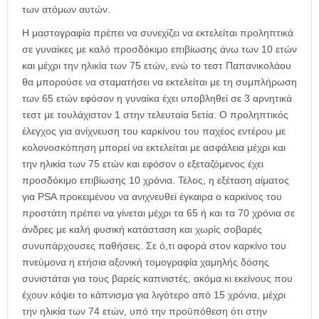
των ατόμων αυτών.
Η μαστογραφία πρέπει να συνεχίζει να εκτελείται προληπτικά
σε γυναίκες με καλό προσδόκιμο επιβίωσης άνω των 10 ετών
και μέχρι την ηλικία των 75 ετών, ενώ το τεστ Παπανικολάου
θα μπορούσε να σταματήσει να εκτελείται με τη συμπλήρωση
των 65 ετών εφόσον η γυναίκα έχει υποβληθεί σε 3 αρνητικά
τεστ με τουλάχιστον 1 στην τελευταία 5ετία. Ο προληπτικός
έλεγχος για ανίχνευση του καρκίνου του παχέος εντέρου με
κολονοσκόπηση μπορεί να εκτελείται με ασφάλεια μέχρι και
την ηλικία των 75 ετών και εφόσον ο εξεταζόμενος έχει
προσδόκιμο επιβίωσης 10 χρόνια. Τέλος, η εξέταση αίματος
για PSA προκειμένου να ανιχνευθεί έγκαιρα ο καρκίνος του
προστάτη πρέπει να γίνεται μέχρι τα 65 ή και τα 70 χρόνια σε
άνδρες με καλή φυσική κατάσταση και χωρίς σοβαρές
συνυπάρχουσες παθήσεις. Σε ό,τι αφορά στον καρκίνο του
πνεύμονα η ετήσια αξονική τομογραφία χαμηλής δόσης
συνιστάται για τους βαρείς καπνιστές, ακόμα κι εκείνους που
έχουν κόψει το κάπνισμα για λιγότερο από 15 χρόνια, μέχρι
την ηλικία των 74 ετών, υπό την προϋπόθεση ότι στην