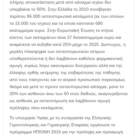
πλήρης αποκατάσταση μετά από κάταγμα ισχίου δεν
υπερβαίνει το 50%. Στην Ελλάδα το 2010 συνέβησαν
περίπου 86.000 οστεοπορωτικά κατάγματα (εκ των οποίων
τα 15.000 του ισχίου) και τα οποία κόστισαν 680
εκατομμύρια ευρώ. Στην Ευρωπαϊκή Ένωση το ετήσιο
κόστος των καταγμάτων είναι 37 δισεκατομμύρια ευρώ και
αναμένεται να αυξηθεί κατά 25% μέχρι το 2025. Δυστυχώς, η
μεγάλη πλειοψηφία των οστεοπορωτικών ατόμων
υποθεραπεύονται ή δεν λαμβάνουν καθόλου φαρμακευτική
αγωγή, κυρίως λόγω οικονομικών δυσχερειών αλλά και της
έλλειψης ορθής εκτίμησης της σοβαρότητας της πάθησης
από τους πάσχοντες και το ιατρικό προσωπικό παγκοσμίως.
Ακόμα και μετά το πρώτο οστεοπορωτικό κάταγμα, μόνο το
20% των ασθενών άνω των 50 ετών διεθνώς, αναγνωρίζονται
ως ασθενείς με οστεοπόρωση και λαμβάνουν αγωγή
πρόληψης νέου κατάγματος.
Το υπουργείο Υγείας με τη συνεργασία της Ελληνικής
Γεροντολογικής και Γηριατρικής Εταιρείας οργάνωσε το
πρόγραμμα ΗΠΙΟΝΗ 2016 για την πρόληψη και προαγωγή