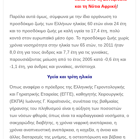
και τη Νότια Αφρική
!
Παρόλα αυτά όμως, σύμφωνα με την ίδια οργάνωση το
προσδόκιμο ζωής των Ελλήνων ηλικίας 60 ετών είναι 24 έτη
και το προσδόκιμο ζωής με καλή υγεία τα 17,4 έτη, πολύ
κοντά στον ευρωπαϊκό μέσο όρο. Το προσδόκιμο ζωής χωρίς
χρόνια νοσηρότητα στην ηλικία των 65 ετών, το 2011 ήταν
8,0 έτη για τους άνδρες και 7,7 έτη για τις γυναίκες,
παρουσιάζοντας μείωση από το έτος 2005 κατά -0,6 έτη και
-1,1 έτη, για άνδρες και γυναίκες, αντίστοιχα.
Υγεία και τρίτη ηλικία
Όπως αναφέρει ο πρόεδρος της Ελληνικής Γεροντολογικής
και Γηριατρικής Εταιρείας (ΕΓΓΕ), καθηγητής Χειρουργικής
(ΕΚΠΑ) Ιωάννης Γ. Καραϊτιανός, συνέπεια της βαθμιαίας
γήρανσης του πληθυσμού είναι η αύξηση των ποσοστών
των νόσων φθοράς όπως είναι τα καρδιαγγειακά νοσήματα, ο
σακχαρώδης διαβήτης, η χρόνια νεφρική ανεπάρκεια, η
χρόνια αναπνευστική ανεπάρκεια, η καχεξία, η άνοια και
άλλες διαταραχές της μνήμης, η οστεοπόρωση και βέβαια η