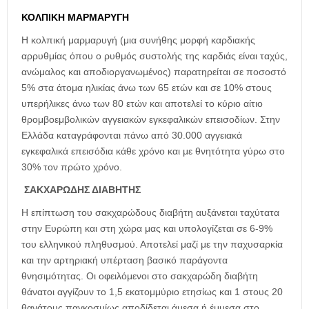
ΚΟΛΠΙΚΗ ΜΑΡΜΑΡΥΓΗ
Η κολπική μαρμαρυγή (μια συνήθης μορφή καρδιακής
αρρυθμίας όπου ο ρυθμός συστολής της καρδιάς είναι ταχύς,
ανώμαλος και αποδιοργανωμένος) παρατηρείται σε ποσοστό
5% στα άτομα ηλικίας άνω των 65 ετών και σε 10% στους
υπερήλικες άνω των 80 ετών και αποτελεί το κύριο αίτιο
θρομβοεμβολικών αγγειακών εγκεφαλικών επεισοδίων. Στην
Ελλάδα καταγράφονται πάνω από 30.000 αγγειακά
εγκεφαλικά επεισόδια κάθε χρόνο και με θνητότητα γύρω στο
30% τον πρώτο χρόνο.
ΣΑΚΧΑΡΩΔΗΣ ΔΙΑΒΗΤΗΣ
Η επίπτωση του σακχαρώδους διαβήτη αυξάνεται ταχύτατα
στην Ευρώπη και στη χώρα μας και υπολογίζεται σε 6-9%
του ελληνικού πληθυσμού. Αποτελεί μαζί με την παχυσαρκία
και την αρτηριακή υπέρταση βασικό παράγοντα
θνησιμότητας. Οι οφειλόμενοι στο σακχαρώδη διαβήτη
θάνατοι αγγίζουν το 1,5 εκατομμύριο ετησίως και 1 στους 20
θανάτους παγκοσμίως αποδίδεται άμεσα ή έμμεσα στο