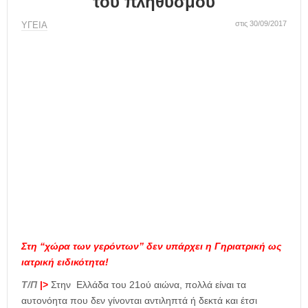
του πληθυσμού
η
μ
στις 30/09/2017
ΥΓΕΙΑ
ε
ρ
ί
δ
α
Στη “χώρα των γερόντων” δεν υπάρχει η Γηριατρική ως
ιατρική ειδικότητα!
Τ/Π
|>
Στην Ελλάδα του 21ού αιώνα, πολλά είναι τα
αυτονόητα που δεν γίνονται αντιληπτά ή δεκτά και έτσι