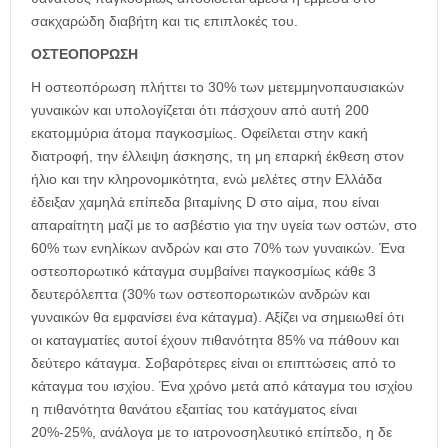
σακχαρώδη διαβήτη και τις επιπλοκές του.
ΟΣΤΕΟΠΟΡΩΣΗ
Η οστεοπόρωση πλήττει το 30% των μετεμμηνοπαυσιακών
γυναικών και υπολογίζεται ότι πάσχουν από αυτή 200
εκατομμύρια άτομα παγκοσμίως. Οφείλεται στην κακή
διατροφή, την έλλειψη άσκησης, τη μη επαρκή έκθεση στον
ήλιο και την κληρονομικότητα, ενώ μελέτες στην Ελλάδα
έδειξαν χαμηλά επίπεδα βιταμίνης D στο αίμα, που είναι
απαραίτητη μαζί με το ασβέστιο για την υγεία των οστών, στο
60% των ενηλίκων ανδρών και στο 70% των γυναικών. Ένα
οστεοπορωτικό κάταγμα συμβαίνει παγκοσμίως κάθε 3
δευτερόλεπτα (30% των οστεοπορωτικών ανδρών και
γυναικών θα εμφανίσει ένα κάταγμα). Αξίζει να σημειωθεί ότι
οι καταγματίες αυτοί έχουν πιθανότητα 85% να πάθουν και
δεύτερο κάταγμα. Σοβαρότερες είναι οι επιπτώσεις από το
κάταγμα του ισχίου. Ένα χρόνο μετά από κάταγμα του ισχίου
η πιθανότητα θανάτου εξαιτίας του κατάγματος είναι
20%-25%, ανάλογα με το ιατρονοσηλευτικό επίπεδο, η δε