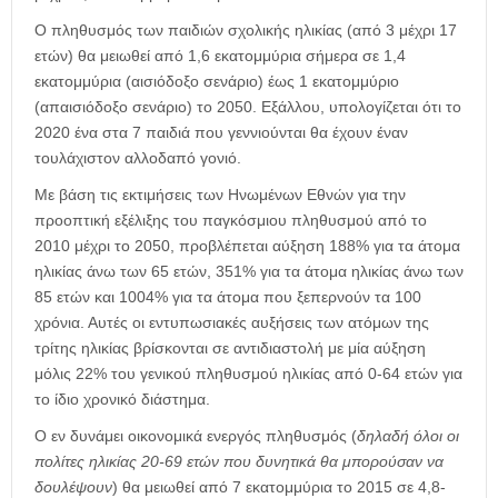
Ο πληθυσμός των παιδιών σχολικής ηλικίας (από 3 μέχρι 17
ετών) θα μειωθεί από 1,6 εκατομμύρια σήμερα σε 1,4
εκατομμύρια (αισιόδοξο σενάριο) έως 1 εκατομμύριο
(απαισιόδοξο σενάριο) το 2050. Εξάλλου, υπολογίζεται ότι το
2020 ένα στα 7 παιδιά που γεννιούνται θα έχουν έναν
τουλάχιστον αλλοδαπό γονιό.
Με βάση τις εκτιμήσεις των Ηνωμένων Εθνών για την
προοπτική εξέλιξης του παγκόσμιου πληθυσμού από το
2010 μέχρι το 2050, προβλέπεται αύξηση 188% για τα άτομα
ηλικίας άνω των 65 ετών, 351% για τα άτομα ηλικίας άνω των
85 ετών και 1004% για τα άτομα που ξεπερνούν τα 100
χρόνια. Αυτές οι εντυπωσιακές αυξήσεις των ατόμων της
τρίτης ηλικίας βρίσκονται σε αντιδιαστολή με μία αύξηση
μόλις 22% του γενικού πληθυσμού ηλικίας από 0-64 ετών για
το ίδιο χρονικό διάστημα.
Ο εν δυνάμει οικονομικά ενεργός πληθυσμός (
δηλαδή όλοι οι
πολίτες ηλικίας 20-69 ετών που δυνητικά θα μπορούσαν να
δουλέψουν
) θα μειωθεί από 7 εκατομμύρια το 2015 σε 4,8-