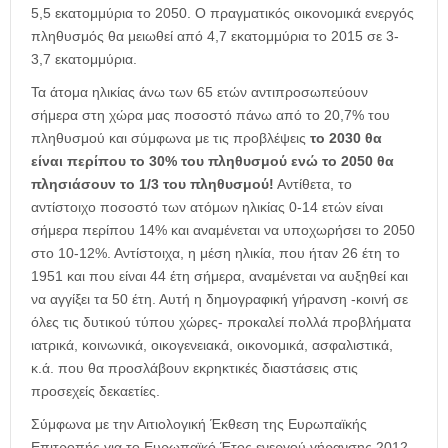
5,5 εκατομμύρια το 2050. Ο πραγματικός οικονομικά ενεργός
πληθυσμός θα μειωθεί από 4,7 εκατομμύρια το 2015 σε 3-
3,7 εκατομμύρια.
Τα άτομα ηλικίας άνω των 65 ετών αντιπροσωπεύουν
σήμερα στη χώρα μας ποσοστό πάνω από το 20,7% του
πληθυσμού και σύμφωνα με τις προβλέψεις
το
2030 θα
είναι περίπου το 30% του πληθυσμού ενώ το 2050 θα
πλησιάσουν το 1/3 του πληθυσμού!
Αντίθετα, το
αντίστοιχο ποσοστό των ατόμων ηλικίας 0-14 ετών είναι
σήμερα περίπου 14% και αναμένεται να υποχωρήσει το 2050
στο 10-12%. Αντίστοιχα, η μέση ηλικία, που ήταν 26 έτη το
1951 και που είναι 44 έτη σήμερα, αναμένεται να αυξηθεί και
να αγγίξει τα 50 έτη. Αυτή η δημογραφική γήρανση -κοινή σε
όλες τις δυτικού τύπου χώρες- προκαλεί πολλά προβλήματα
ιατρικά, κοινωνικά, οικογενειακά, οικονομικά, ασφαλιστικά,
κ.ά. που θα προσλάβουν εκρηκτικές διαστάσεις στις
προσεχείς δεκαετίες.
Σύμφωνα με την Αιτιολογική Έκθεση της Ευρωπαϊκής
Επιτροπής για το Ευρωπαϊκό Έτος ενεργού γήρανσης 2012