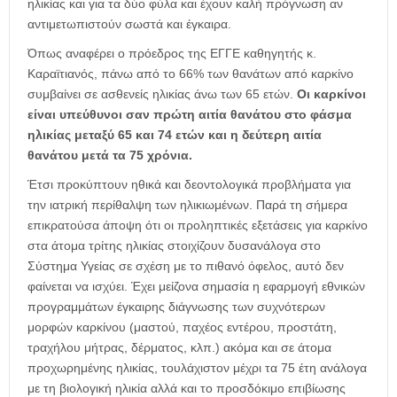
ηλικίας και για τα δύο φύλα και έχουν καλή πρόγνωση αν
αντιμετωπιστούν σωστά και έγκαιρα.
Όπως αναφέρει ο πρόεδρος της ΕΓΓΕ καθηγητής κ.
Καραϊτιανός, πάνω από το 66% των θανάτων από καρκίνο
συμβαίνει σε ασθενείς ηλικίας άνω των 65 ετών.
Οι καρκίνοι
είναι υπεύθυνοι σαν πρώτη αιτία θανάτου στο φάσμα
ηλικίας μεταξύ 65 και 74 ετών και η δεύτερη αιτία
θανάτου μετά τα 75 χρόνια.
Έτσι προκύπτουν ηθικά και δεοντολογικά προβλήματα για
την ιατρική περίθαλψη των ηλικιωμένων. Παρά τη σήμερα
επικρατούσα άποψη ότι οι προληπτικές εξετάσεις για καρκίνο
στα άτομα τρίτης ηλικίας στοιχίζουν δυσανάλογα στο
Σύστημα Υγείας σε σχέση με το πιθανό όφελος, αυτό δεν
φαίνεται να ισχύει. Έχει μείζονα σημασία η εφαρμογή εθνικών
προγραμμάτων έγκαιρης διάγνωσης των συχνότερων
μορφών καρκίνου (μαστού, παχέος εντέρου, προστάτη,
τραχήλου μήτρας, δέρματος, κλπ.) ακόμα και σε άτομα
προχωρημένης ηλικίας, τουλάχιστον μέχρι τα 75 έτη ανάλογα
με τη βιολογική ηλικία αλλά και το προσδόκιμο επιβίωσης