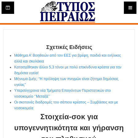
Η
μ
ε
Τύπος
ρ
ή
Πειραιώς - Ενημέρωση
σ
ι
Σχετικές Ειδήσεις
α
Δ
Μάθημα Α’ Βοηθειών από τον ΕΕΣ για βρέφη, παιδιά και ενήλικες
ι
αλλά και σκυλάκια
α
Κατασχέθηκαν άλλοι 5,3 τόνοι με πολύ επικίνδυνα κρέατα για την
δ
δημόσια υγεία!
Μήνυμα ζωής: “Η πρόληψη των πνιγμών είναι ζήτημα δημόσιας
ι
υγείας”
κ
Υπερσύγχρονα νέα Τμήματα Επειγόντων Περιστατικών στο
τ
νοσοκομείο ‘’Μεταξά’’
υ
Οι σκοτεινές διαδρομές του σάπιου κρέατος – Συμβάσεις και με
α
νοσοκομεία
κ
Στοιχεία-σοκ για
ή
Ε
υπογεννητικότητα και γήρανση
φ