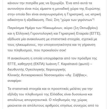
κάνουν την πατρίδα μας να ξεχωρίζει. Ένα από αυτά τα
αυτονόητα είναι πώς είμαστε η μοναδική χώρα της Ευρώπης
στην οποία δεν είναι αναγνωρισμένη η Γηριατρική, ως ιατρική
ειδικότητα ή εξειδίκευση. Πού; Στη “χώρα των γερόντων”!
Παγκόσμια Ημέρα των Ηλικιωμένων, αύριο (1η Οκτωβρίου)
και η Ελληνική Γεροντολογική και Γηριατρική Εταιρεία (ΕΓΓΕ),
εξέδωσε μία ανακοίνωση με στατιστικά στοιχεία, σχετικά με
τους ηλικιωμένους, την υπογεννητικότητα και τη γήρανση
του πληθυσμού, που προκαλούν σοκ!
Η ανακοίνωση η οποία υπογράφεται από τον πρόεδρο της
ΕΓΓΕ, καθηγητή (ΕΚΠΑ) Ιωάννη Γ. Καραϊτιανό (φωτό) –
διευθυντής Ογκολογικής Χειρουργικής
Κλινικής Αντικαρκινικού Νοσοκομείου «Αγ. Σάββας»,
αναφέρει:
Τα στατιστικά στοιχεία και οι προοπτικές μελέτες για την
εξέλιξη του πληθυσμού της Ελλάδας είναι δυσοίωνα και
απολύτως απογοητευτικά. Ο πληθυσμός της χώρας
μειώνεται σε απόλυτους αριθμούς ετησίως συνεχώς από το