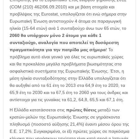
(COM (210) 462/06.09.2010) και με βάση στοιχεία και
προβλέψεις της Eurostat, υπολογίζεται ότι ενώ σήμερα στην
Ευρωπαϊκή Ένωση αντιστοιχούν 4 άτομα σε παραγωγική
ηλικία (15-64 ετών) ανά 1 συνταξιούχο άνω των 65 ετών, το
2060 θα υπάρχουν μόνο 2 άτομα για κάθε 1
συνταξιούχο, αναλογία που αποτελεί τη δυσάρεστη
πραγματικότητα για την πατρίδα μας σήμερα
! Το
πρόβλημα αυτό είναι γενικό για όλες τις ευρωπαϊκές χώρες
και θα προκαλέσει μεγάλα προβλήματα βιωσιμότητας στα
ασφαλιστικά συστήματα της Ευρωπαϊκής Ένωσης. Έτσι, η
μέση ηλικία συνταξιοδότησης στην Ελλάδα υπολογίζεται ότι
θα αυξηθεί από τα 61 έτη το 2013 στα 64,9 έτη το 2020, τα
65,9 έτη το 2030 και τα 67,5 έτη το 2060 για τους άνδρες και
αντίστοιχα για τις γυναίκες τα 61,2, 64,8, 65,5 και 67,1 έτη.
Η Ελλάδα κατατάσσεται στις
πρώτες θέσεις
μεταξύ των
κρατών-μελών της Ευρωπαϊκής Ένωσης σε γηράσκοντα
πληθυσμό (ποσοστό αύξησης 21,4%) έναντι μέσου όρου της
Ε.Ε. 17,2%. Συγκεκριμένα, οι έξι πρώτες χώρες σε παγκόσμια
κλίμακα που γηράσκουν ταχύτατα είναι κατά σειρά η Ιαπωνία,