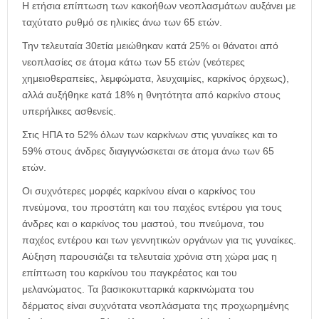
Η ετήσια επίπτωση των κακοήθων νεοπλασμάτων αυξάνει με
ταχύτατο ρυθμό σε ηλικίες άνω των 65 ετών.
Την τελευταία 30ετία μειώθηκαν κατά 25% οι θάνατοι από
νεοπλασίες σε άτομα κάτω των 55 ετών (νεότερες
χημειοθεραπείες, λεμφώματα, λευχαιμίες, καρκίνος όρχεως),
αλλά αυξήθηκε κατά 18% η θνητότητα από καρκίνο στους
υπερήλικες ασθενείς.
Στις ΗΠΑ το 52% όλων των καρκίνων στις γυναίκες και το
59% στους άνδρες διαγιγνώσκεται σε άτομα άνω των 65
ετών.
Οι συχνότερες μορφές καρκίνου είναι ο καρκίνος του
πνεύμονα, του προστάτη και του παχέος εντέρου για τους
άνδρες και ο καρκίνος του μαστού, του πνεύμονα, του
παχέος εντέρου και των γεννητικών οργάνων για τις γυναίκες.
Αύξηση παρουσιάζει τα τελευταία χρόνια στη χώρα μας η
επίπτωση του καρκίνου του παγκρέατος και του
μελανώματος. Τα βασικοκυτταρικά καρκινώματα του
δέρματος είναι συχνότατα νεοπλάσματα της προχωρημένης