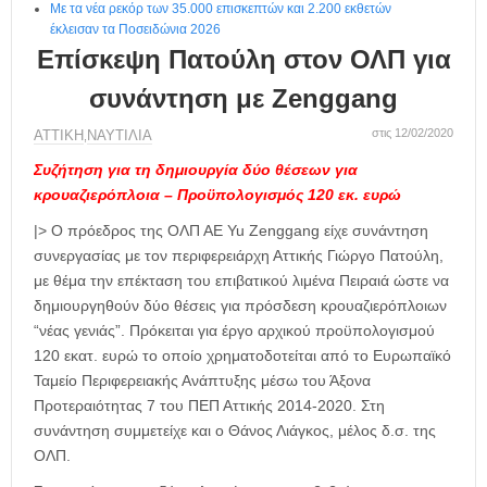
Με τα νέα ρεκόρ των 35.000 επισκεπτών και 2.200 εκθετών
έκλεισαν τα Ποσειδώνια 2026
Επίσκεψη Πατούλη στον ΟΛΠ για
συνάντηση με Zenggang
στις 12/02/2020
ΑΤΤΙΚΗ
ΝΑΥΤΙΛΙΑ
,
Συζήτηση για τη δημιουργία δύο θέσεων για
κρουαζιερόπλοια – Προϋπολογισμός 120 εκ. ευρώ
|> Ο πρόεδρος της ΟΛΠ ΑΕ Yu Zenggang
είχε συνάντηση
συνεργασίας με τον
περιφερειάρχη Αττικής Γιώργο Πατούλη
,
με θέμα την
επέκταση του επιβατικού λιμένα Πειραιά ώστε να
δημιουργηθούν δύο θέσεις για πρόσδεση κρουαζιερόπλοιων
“νέας γενιάς”.
Πρόκειται για έργο αρχικού προϋπολογισμού
120 εκατ. ευρώ το οποίο χρηματοδοτείται από το Ευρωπαϊκό
Ταμείο Περιφερειακής Ανάπτυξης μέσω του Άξονα
Προτεραιότητας 7 του ΠΕΠ Αττικής 2014-2020.
Στη
συνάντηση συμμετείχε και ο
Θάνος Λιάγκος
, μέλος δ.σ. της
ΟΛΠ.