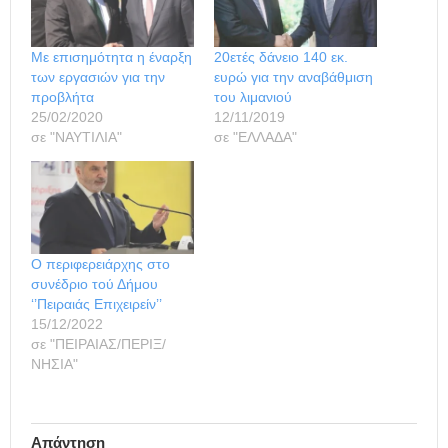
Με επισημότητα η έναρξη
20ετές δάνειο 140 εκ.
των εργασιών για την
ευρώ για την αναβάθμιση
προβλήτα
του λιμανιού
25/02/2020
12/11/2019
σε "ΝΑΥΤΙΛΙΑ"
σε "ΕΛΛΑΔΑ"
Ο περιφερειάρχης στο
συνέδριο τού Δήμου
‘’Πειραιάς Επιχειρείν’’
15/12/2022
σε "ΠΕΙΡΑΙΑΣ/ΠΕΡΙΞ/
ΝΗΣΙΑ"
Απάντηση