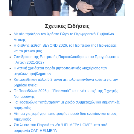
η
μ
ε
ρ
ί
Σχετικές Ειδήσεις
δ
Με νέο πρόεδρο τον Χρήστο Γώγο το Περιφερειακό Συμβούλιο
α
Αττικής
Η διεθνής έκθεση BEYOND 2026, το Περίπτερο της Περιφέρειας
και το μέλλον μας
Συνεδρίαση της Επιτροπής Παρακολούθησης του Προγράμματος
‘’Αττική 2021-2027’’
Η Αττική χρειάζεται φορέα μητροπολιτικής διαχείρισης των
μεγάλων προβλημάτων
Κατασχέθηκαν άλλοι 5,3 τόνοι με πολύ επικίνδυνα κρέατα για την
δημόσια υγεία!
Τα Ποσειδώνια 2026, η ‘’Fleetwork’’ και η νέα εποχή της Τεχνητής
Νοημοσύνης
Τα Ποσειδώνια ‘’απάντησαν’’ με ρεκόρ συμμετοχών και σημαντικές
συμφωνίες
Αίτημα για χορήγηση επιστροφής ποσού δύο ενοικίων και στους
Λιμενικούς
Στο λιμάνι του Πειραιά το νέο “HELMEPA HOME” μετά από
συμφωνία ΟΛΠ-HELMEPA