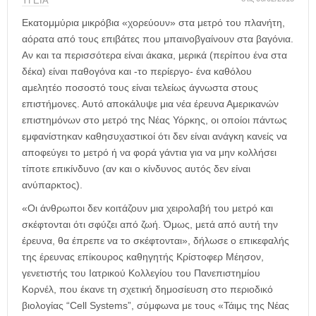
η
ΥΓΕΙΑ
μ
Εκατομμύρια μικρόβια «χορεύουν» στα μετρό του πλανήτη,
ε
αόρατα από τους επιβάτες που μπαινοβγαίνουν στα βαγόνια.
ρ
Αν και τα περισσότερα είναι άκακα, μερικά (περίπου ένα στα
ί
δέκα) είναι παθογόνα και -το περίεργο- ένα καθόλου
δ
αμελητέο ποσοστό τους είναι τελείως άγνωστα στους
α
επιστήμονες. Αυτό αποκάλυψε μια νέα έρευνα Αμερικανών
επιστημόνων στο μετρό της Νέας Υόρκης, οι οποίοι πάντως
εμφανίστηκαν καθησυχαστικοί ότι δεν είναι ανάγκη κανείς να
αποφεύγει το μετρό ή να φορά γάντια για να μην κολλήσει
τίποτε επικίνδυνο (αν και ο κίνδυνος αυτός δεν είναι
ανύπαρκτος).
«Οι άνθρωποι δεν κοιτάζουν μια χειρολαβή του μετρό και
σκέφτονται ότι σφύζει από ζωή. Όμως, μετά από αυτή την
έρευνα, θα έπρεπε να το σκέφτονται», δήλωσε ο επικεφαλής
της έρευνας επίκουρος καθηγητής Κρίστοφερ Μέησον,
γενετιστής του Ιατρικού Κολλεγίου του Πανεπιστημίου
Κορνέλ, που έκανε τη σχετική δημοσίευση στο περιοδικό
βιολογίας “Cell Systems”, σύμφωνα με τους «Τάιμς της Νέας