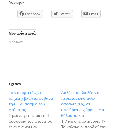
Υόρκης».
Facebook
Twitter
Email
Μου αρέσει αυτό:
Φόρτωση...
Σχετικά
Το γιαούρτι (δίχως
Απλές συμβουλές για
ζάχαρη) βλάπτει σοβαρά
περιστασιακό αλλά
την… δυσοσμία του
ασφαλές σεξ, σε
στόματος
υπαίθριους χώρους, στη
Έρευνα για τις αιτίες Η
θάλασσα κ.α.
δυσοσμία του στόματος
Τι λένε οι επιστήμονες |>
είναι ένα ναι μεν
Το καλοκαίρι προδιαθέτει