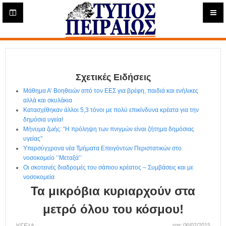
Η
μ
ε
Τύπος
ρ
ή
Πειραιώς - Ενημέρωση
σ
ι
Σχετικές Ειδήσεις
α
Δ
Μάθημα Α’ Βοηθειών από τον ΕΕΣ για βρέφη, παιδιά και ενήλικες
ι
αλλά και σκυλάκια
α
Κατασχέθηκαν άλλοι 5,3 τόνοι με πολύ επικίνδυνα κρέατα για την
δ
δημόσια υγεία!
Μήνυμα ζωής: “Η πρόληψη των πνιγμών είναι ζήτημα δημόσιας
ι
υγείας”
κ
Υπερσύγχρονα νέα Τμήματα Επειγόντων Περιστατικών στο
τ
νοσοκομείο ‘’Μεταξά’’
υ
Οι σκοτεινές διαδρομές του σάπιου κρέατος – Συμβάσεις και με
α
νοσοκομεία
κ
Τα μικρόβια κυριαρχούν στα
ή
Ε
μετρό όλου του κόσμου!
φ
στις 06/02/2015