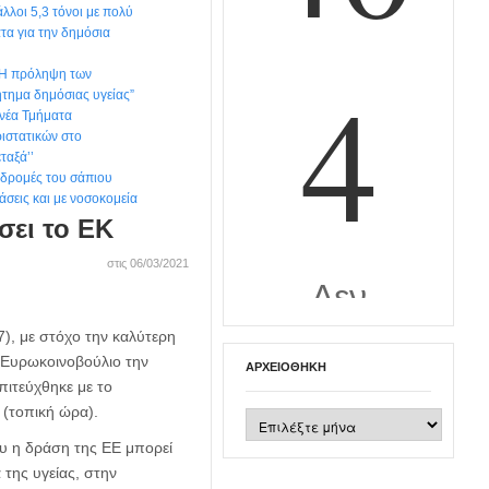
λλοι 5,3 τόνοι με πολύ
τα για την δημόσια
“Η πρόληψη των
ήτημα δημόσιας υγείας”
νέα Τμήματα
ιστατικών στο
ταξά’’
ιαδρομές του σάπιου
άσεις και με νοσοκομεία
σει το ΕΚ
στις 06/03/2021
), με στόχο την καλύτερη
ο Ευρωκοινοβούλιο την
ΑΡΧΕΙΟΘΉΚΗ
ιτεύχθηκε με το
 (τοπική ώρα).
Αρχειοθήκη
υ η δράση της ΕΕ μπορεί
της υγείας, στην