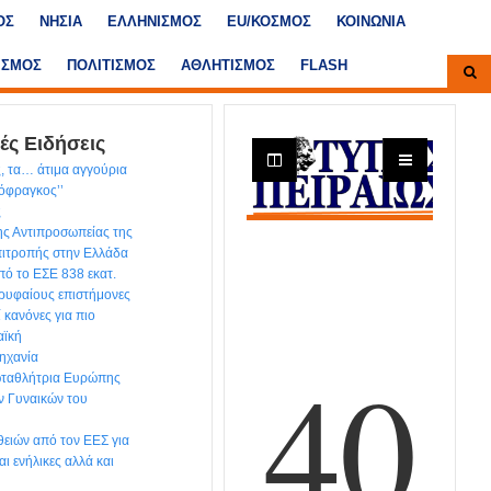
ΟΣ
ΝΗΣΙΑ
ΕΛΛΗΝΙΣΜΟΣ
ΕU/ΚΟΣΜΟΣ
ΚΟΙΝΩΝΙΑ
ΙΣΜΟΣ
ΠΟΛΙΤΙΣΜΟΣ
ΑΘΛΗΤΙΣΜΟΣ
FLASH
ές Ειδήσεις
, τα… άτιμα αγγούρια
τόφραγκος’’
ς
ης Αντιπροσωπείας της
ιτροπής στην Ελλάδα
ό το ΕΣΕ 838 εκατ.
ρυφαίους επιστήμονες
ί κανόνες για πιο
αϊκή
ηχανία
ωταθλήτρια Ευρώπης
ν Γυναικών του
ειών από τον ΕΕΣ για
αι ενήλικες αλλά και