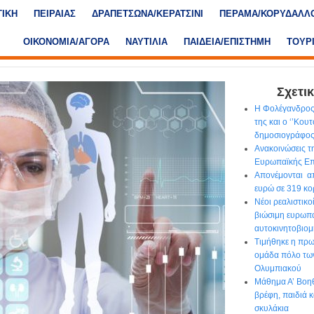
ΤΙΚΗ
ΠΕΙΡΑΙΑΣ
ΔΡΑΠΕΤΣΩΝΑ/ΚΕΡΑΤΣΙΝΙ
ΠΕΡΑΜΑ/ΚΟΡΥΔΑΛΛ
ΟΙΚΟΝΟΜΙΑ/ΑΓΟΡΑ
ΝΑΥΤΙΛΙΑ
ΠΑΙΔΕΙΑ/ΕΠΙΣΤΗΜΗ
ΤΟΥΡ
Σχετικ
Η Φολέγανδρος
της και ο ‘’Κου
δημοσιογράφο
Ανακοινώσεις τ
Ευρωπαϊκής Επ
Απονέμονται απ
ευρώ σε 319 κο
Νέοι ρεαλιστικο
βιώσιμη ευρωπ
αυτοκινητοβιομ
Τιμήθηκε η πρ
ομάδα πόλο τω
Ολυμπιακού
Μάθημα Α’ Βοηθ
βρέφη, παιδιά κ
σκυλάκια