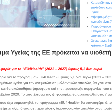
Κατασχέθηκαν ά
επικίνδυνα κρέα
υγεία!
Μήνυμα ζωής: 
πνιγμών είναι ζ
Υπερσύγχρονα 
Επειγόντων Περ
νοσοκομείο ‘’Με
Οι σκοτεινές δ
κρέατος – Συμβ
α Υγείας της ΕΕ πρόκειται να υιοθετή
φορία για το “EU4Health” (2021 – 2027) ύψους 5,1 δισ. ευρώ
ορία για το πρόγραμμα «EU4Health» ύψους 5,1 δισ. ευρώ (2021 – 2027
μάτων υγείας για την αντιμετώπιση μελλοντικών απειλών, θα γίνει στ
ί και θα ακολουθήσει ψηφοφορία επί της προσωρινής συμφωνίας που επ
μβρίου 2020. Το αποτέλεσμα της ψηφοφορίας θα ανακοινωθεί στις 7 μμ
 που έχει συμφωνηθεί, το πρόγραμμα «EU4Health» θα συνεισφέρει όπο
ιθέμενη αξία, όπως σε περιπτώσεις διασυνοριακών απειλών στον τομέα 