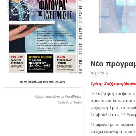
η
μ
ε
ρ
ί
δ
α
Νέο πρόγραμμ
ΕU
ΥΓΕΙΑ
,
Τα
πρωτοσέλιδα
των
εφημερίδων
Τρίτη: Συζήτηση/ψηφο
|> Συζήτηση και ψηφοφ
Κατασκευασμένο με WordPress
προετοιμασία των συστη
CodeScar Team
ερχόμενη Τρίτη το πρω
Συμβούλιο στις 14 Δεκε
Σύμφωνα με το κείμενο
να έχει ξεκάθαρα προστ