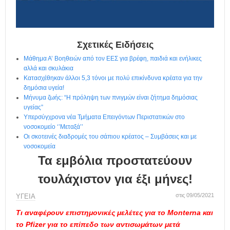
η
μ
ε
ρ
ί
Σχετικές Ειδήσεις
δ
Μάθημα Α’ Βοηθειών από τον ΕΕΣ για βρέφη, παιδιά και ενήλικες
α
αλλά και σκυλάκια
Κατασχέθηκαν άλλοι 5,3 τόνοι με πολύ επικίνδυνα κρέατα για την
δημόσια υγεία!
Μήνυμα ζωής: “Η πρόληψη των πνιγμών είναι ζήτημα δημόσιας
υγείας”
Υπερσύγχρονα νέα Τμήματα Επειγόντων Περιστατικών στο
νοσοκομείο ‘’Μεταξά’’
Οι σκοτεινές διαδρομές του σάπιου κρέατος – Συμβάσεις και με
νοσοκομεία
Τα εμβόλια προστατεύουν
τουλάχιστον για έξι μήνες!
στις 09/05/2021
ΥΓΕΙΑ
Τι αναφέρουν επιστημονικές μελέτες
για το
Monterna
και
το
Pfizer
για το
επίπεδο των αντισωμάτων μετά