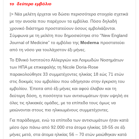
το
δεύτερο εμβόλιο
|> Νέα μελέτη έρχεται να δώσει περισσότερα στοιχεία σχετικά
με την ανοσία που παρέχουν τα εμβόλια. Πόσο δηλαδή
χρονικό διάστημα προστατεύουν όσους εμβολιάζονται.
Σύμφωνα με τη μελέτη που δημοσιεύτηκε στο “New England
Journal of Medicine” το εμβόλιο της
Moderna
προστατεύει
από τη νόσο για τουλάχιστον έξι μήνες.
Το Εθνικό Ινστιτούτο Αλλεργιών και Λοιμωδών Νοσημάτων
των ΗΠΑ με επικεφαλής τη Nicole Doria-Rose
παρακολούθησε 33 συμμετέχοντες ηλικίας 18 εώς 71 ετών
στις δοκιμές του εμβολίου που οδήγησαν στην έγκριση του
εμβολίου. Έπειτα από έξι μήνες και αφού έλαβαν και τη
δεύτερη δόση, η ποσότητα των αντισωμάτων ήταν υψηλή σε
όλες τις ηλικιακές ομάδες, με τα επίπεδα τους όμως να
μειώνονται στους πιο ηλικιωμένους συμμετέχοντες.
Για παράδειγμα, ενώ τα επίπεδα των αντισωμάτων ήταν κατά
μέσο όρο πάνω από 92.000 στα άτομα ηλικίας 18-55 σε έξι
μήνες μετά, στα άτομα ηλικίας 56 – 70 ετών μειώθηκαν κατά