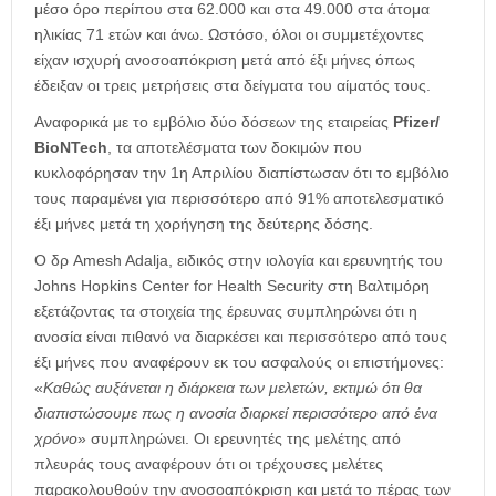
μέσο όρο περίπου στα 62.000 και στα 49.000 στα άτομα
ηλικίας 71 ετών και άνω. Ωστόσο, όλοι οι συμμετέχοντες
είχαν ισχυρή ανοσοαπόκριση μετά από έξι μήνες όπως
έδειξαν οι τρεις μετρήσεις στα δείγματα του αίματός τους.
Αναφορικά με το εμβόλιο δύο δόσεων της εταιρείας
Pfizer/
BioNTech
, τα αποτελέσματα των δοκιμών που
κυκλοφόρησαν την 1η Απριλίου διαπίστωσαν ότι το εμβόλιο
τους παραμένει για περισσότερο από 91% αποτελεσματικό
έξι μήνες μετά τη χορήγηση της δεύτερης δόσης.
Ο δρ Amesh Adalja, ειδικός στην ιολογία και ερευνητής του
Johns Hopkins Center for Health Security στη Βαλτιμόρη
εξετάζοντας τα στοιχεία της έρευνας συμπληρώνει ότι η
ανοσία είναι πιθανό να διαρκέσει και περισσότερο από τους
έξι μήνες που αναφέρουν εκ του ασφαλούς οι επιστήμονες:
«
Καθώς αυξάνεται η διάρκεια των μελετών, εκτιμώ ότι θα
διαπιστώσουμε πως η ανοσία διαρκεί περισσότερο από ένα
χρόνο
» συμπληρώνει. Οι ερευνητές της μελέτης από
πλευράς τους αναφέρουν ότι οι τρέχουσες μελέτες
παρακολουθούν την ανοσοαπόκριση και μετά το πέρας των