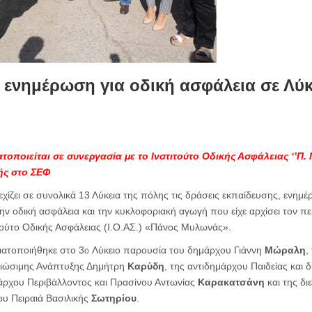
η ενημέρωση για οδική ασφάλεια σε Λύκ
τοποιείται σε
συνεργασία με το Ινστιτούτο Οδικής
Ασφάλειας ‘’Π.
ής στο ΣΕΦ
εχίζει σε συνολικά 13 Λύκεια της πόλης τις δράσεις εκπαίδευσης, ενημέ
ην οδική ασφάλεια και την κυκλοφοριακή αγωγή που είχε αρχίσει τον π
τούτο Οδικής Ασφάλειας (Ι.Ο.ΑΣ.) «Πάνος Μυλωνάς».
ατοποιήθηκε στο 3
Λύκειο παρουσία του δημάρχου Γιάννη
Μώραλη
,
ο
Βιώσιμης Ανάπτυξης Δημήτρη
Καρύδη
, της αντιδημάρχου Παιδείας και
μάρχου Περιβάλλοντος και Πρασίνου Αντωνίας
Καρακατσάνη
και της δι
υ Πειραιά Βασιλικής
Σωτηρίου
.