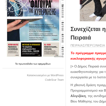
η
μ
ε
ρ
ί
δ
Συνεχίζεται 
α
Πειραιά
ΠΕΙΡΑΙΑΣ/ΠΕΡΙΞ/ΝΗΣΙΑ
Το πρόγραμμα πραγμα
κυκλοφοριακής αγωγ
Τα
πρωτοσέλιδα
των
εφημερίδων
|> Ο Δήμος Πειραιά συν
ευαισθητοποίησης για τ
Κατασκευασμένο με WordPress
συνεργασία με το Ινστι
CodeScar Team
Η χθεσινή δράση πραγμ
Προγραμματισμού και 
Αλιγιζάκη
, της αντιδη
Βίου Μάθησης του Δήμο