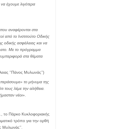
 να έχουμε λιγότερα
ς που αναφέρονται στα
οί από το Ινστιτούτο Οδικής
 οδικής ασφάλειας και να
ήλατο. Με το πρόγραμμα
 συμπεριφορά στα θέματα
ειας ‘’Πάνος Μυλωνάς’’)
 «περάσουμε» το μήνυμα της
τι τους λέμε την αλήθεια.
ήμασταν νέοι
».
Φ., το Πάρκο Κυκλοφοριακής
ωματικό τρόπο για την ορθή
ς Μυλωνάς’’.