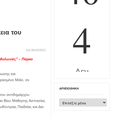
εια του
στις 06/10/2022
 Μυλωνάς’’ – Πάρκο
ρωσης και
ερασμένο Μάϊο, σε
ΑΡΧΕΙΟΘΉΚΗ
 του αντιδημάρχου
 δια Βίου Μάθησης Ασπασίας
Αρχειοθήκη
ευθύντριας Παιδείας και Δια