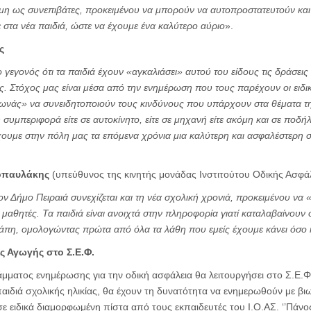
κόμη ως συνεπιβάτες, προκειμένου να μπορούν να αυτοπροστατευτούν και
στα νέα παιδιά, ώστε να έχουμε ένα καλύτερο αύριο
».
ς
 γεγονός ότι τα παιδιά έχουν «αγκαλιάσει» αυτού του είδους τις δράσει
. Στόχος μας είναι μέσα από την ενημέρωση που τους παρέχουν οι ειδικ
νάς» να συνειδητοποιούν τους κινδύνους που υπάρχουν στα θέματα της
 συμπεριφορά είτε σε αυτοκίνητο, είτε σε μηχανή είτε ακόμη και σε ποδ
χουμε στην πόλη μας τα επόμενα χρόνια μια καλύτερη και ασφαλέστερη
οπαυλάκης
(υπεύθυνος της κινητής μονάδας Ινστιτούτου Οδικής Ασφάλ
ον Δήμο Πειραιά συνεχίζεται και τη νέα σχολική χρονιά, προκειμένου να
μαθητές. Τα παιδιά είναι ανοιχτά στην πληροφορία γιατί καταλαβαίνουν ό
άπη, ομολογώντας πρώτα από όλα τα λάθη που εμείς έχουμε κάνει όσο 
 Αγωγής στο Σ.Ε.Φ.
μματος ενημέρωσης για την οδική ασφάλεια θα λειτουργήσει στο Σ.Ε.
αιδιά σχολικής ηλικίας, θα έχουν τη δυνατότητα να ενημερωθούν με βι
 ειδικά διαμορφωμένη πίστα από τους εκπαιδευτές του Ι.Ο.ΑΣ. ‘’Πάνο