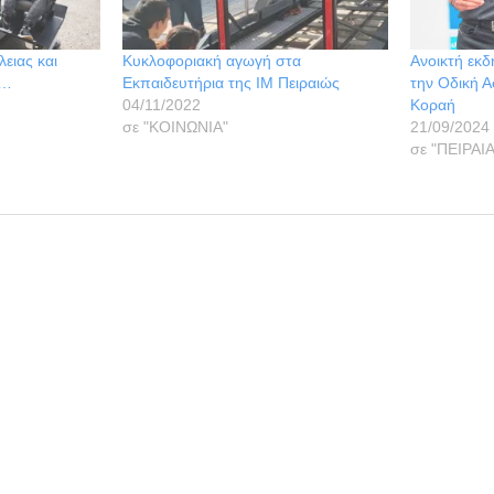
ειας και
Κυκλοφοριακή αγωγή στα
Ανοικτή εκ
ς…
Εκπαιδευτήρια της ΙΜ Πειραιώς
την Οδική Α
04/11/2022
Κοραή
σε "ΚΟΙΝΩΝΙΑ"
21/09/2024
σε "ΠΕΙΡΑΙ