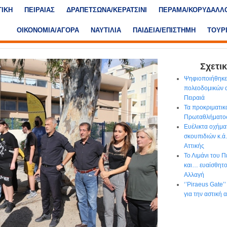
ΤΙΚΗ
ΠΕΙΡΑΙΑΣ
ΔΡΑΠΕΤΣΩΝΑ/ΚΕΡΑΤΣΙΝΙ
ΠΕΡΑΜΑ/ΚΟΡΥΔΑΛΛ
ΟΙΚΟΝΟΜΙΑ/ΑΓΟΡΑ
ΝΑΥΤΙΛΙΑ
ΠΑΙΔΕΙΑ/ΕΠΙΣΤΗΜΗ
ΤΟΥΡ
Σχετικ
Ψηφιοποιήθηκε
πολεοδομικών 
Πειραιά
Τα προκριματικ
Πρωταθλήματος
Ευέλικτα οχήμα
σκουπιδιών κ.ά
Αττικής
Το Λιμάνι του 
και… ευαίσθητο 
Αλλαγή
‘’Piraeus Gate’
για την αστική