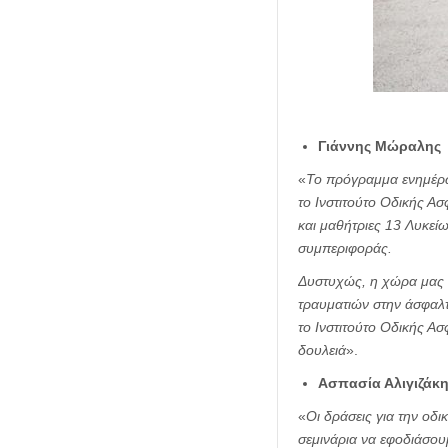
Γιάννης Μώραλης
«
Το πρόγραμμα ενημέρωσ
το Ινστιτούτο Οδικής Α
και μαθήτριες 13 Λυκεί
συμπεριφοράς.
Δυστυχώς, η χώρα μας κ
τραυματιών στην άσφαλ
το Ινστιτούτο Οδικής Ασ
δουλειά
».
Ασπασία Αλιγιζάκ
«
Οι δράσεις για την οδι
σεμινάρια να εφοδιάσου