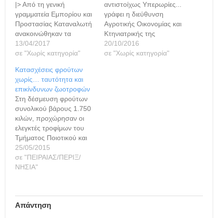
|> Από τη γενική
αντιστοίχως Υπερωρίες...
γραμματεία Εμπορίου και
γράφει η διεύθυνση
Προστασίας Καταναλωτή
Αγροτικής Οικονομίας και
ανακοινώθηκαν τα
Κτηνιατρικής της
αποτελέσματα των μέχρι
13/04/2017
Περιφερειακής Ενότητας
20/10/2016
τώρα ελέγχων που έχουν
σε "Χωρίς κατηγορία"
Πειραιά, με τις
σε "Χωρίς κατηγορία"
διενεργηθεί την περίοδο
αλλεπάλληλες δεσμεύσεις
Κατασχέσεις φρούτων
των εορτών του Πάσχα
που κάνει σε
χωρίς… ταυτότητα και
σε όλο το φάσμα της
διάφορα προϊόντα με
επικίνδυνων ζωοτροφών
διακίνησης και εμπορίας
πρόβλημα... Προ ημερών
Στη δέσμευση φρούτων
προϊόντων και
δεσμεύτηκαν 5,3 τόνοι
συνολικού βάρους 1.750
εμπορευμάτων από τις
κηπευτικών επειδή δεν
κιλών, προχώρησαν οι
υπηρεσίες της σε
είχαν... ταυτότητα και
ελεγκτές τροφίμων του
συνεργασία με τις
χθες οι ελεγκτές της
Τμήματος Ποιοτικού και
συναρμόδιες Υπηρεσίες
υπηρεσίας δέσμευσαν
Φυτοϋγειονομικού
25/05/2015
για…
6,6 τόνους κατεψυγμένου
Ελέγχου της διεύθυνσης
σε "ΠΕΙΡΑΙΑΣ/ΠΕΡΙΞ/
φιλέτου γλώσσας,
Αγροτικής Οικονομίας και
ΝΗΣΙΑ"
επειδή…
Κτηνιατρικής Πειραιά, στο
πλαίσιο των στοχευμένων
ελέγχων που
Απάντηση
πραγματοποιούν στην
αγορά. Ειδικότερα, κατά