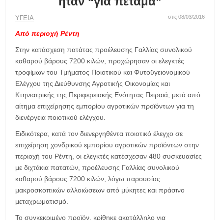
ήταν “για πέταμα”
η
μ
στις 08/03/2016
ΥΓΕΙΑ
ε
ρ
Από περιοχή Ρέντη
ί
Στην κατάσχεση πατάτας προέλευσης Γαλλίας συνολικού
δ
καθαρού βάρους 7200 κιλών, προχώρησαν οι ελεγκτές
α
τροφίμων του Τμήματος Ποιοτικού και Φυτοϋγειονομικού
Ελέγχου της Διεύθυνσης Αγροτικής Οικονομίας και
Κτηνιατρικής της Περιφερειακής Ενότητας Πειραιά, μετά από
αίτημα επιχείρησης εμπορίου αγροτικών προϊόντων για τη
διενέργεια ποιοτικού ελέγχου.
Ειδικότερα, κατά τον διενεργηθέντα ποιοτικό έλεγχο σε
επιχείρηση χονδρικού εμπορίου αγροτικών προϊόντων στην
περιοχή του Ρέντη, οι ελεγκτές κατέσχεσαν 480 συσκευασίες
με διχτάκια πατατών, προέλευσης Γαλλίας συνολικού
καθαρού βάρους 7200 κιλών, λόγω παρουσίας
μακροσκοπικών αλλοιώσεων από μύκητες και πράσινο
μεταχρωματισμό.
Το συγκεκριμένο προϊόν, κρίθηκε ακατάλληλο για