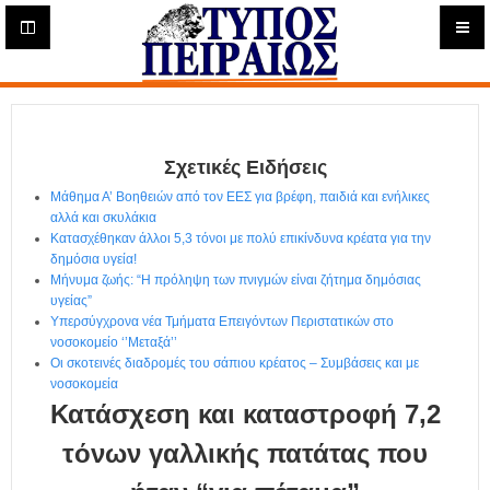
Η
μ
ε
Τύπος
ρ
ή
Πειραιώς - Ενημέρωση
σ
ι
Σχετικές Ειδήσεις
α
Δ
Μάθημα Α’ Βοηθειών από τον ΕΕΣ για βρέφη, παιδιά και ενήλικες
ι
αλλά και σκυλάκια
α
Κατασχέθηκαν άλλοι 5,3 τόνοι με πολύ επικίνδυνα κρέατα για την
δ
δημόσια υγεία!
Μήνυμα ζωής: “Η πρόληψη των πνιγμών είναι ζήτημα δημόσιας
ι
υγείας”
κ
Υπερσύγχρονα νέα Τμήματα Επειγόντων Περιστατικών στο
τ
νοσοκομείο ‘’Μεταξά’’
υ
Οι σκοτεινές διαδρομές του σάπιου κρέατος – Συμβάσεις και με
α
νοσοκομεία
κ
Κατάσχεση και καταστροφή 7,2
ή
Ε
τόνων γαλλικής πατάτας που
φ